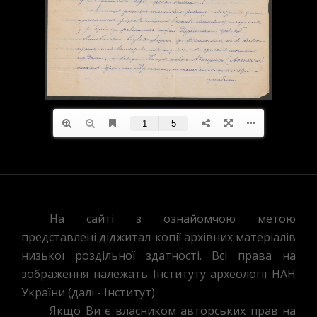
На сайті з ознайомчою метою
представлені діджитал-копії архівних матеріалів
низької роздільної здатності. Всі права на
зображення належать Інституту археології НАН
України (далі - Інститут).
Якщо Ви є власником авторських прав на