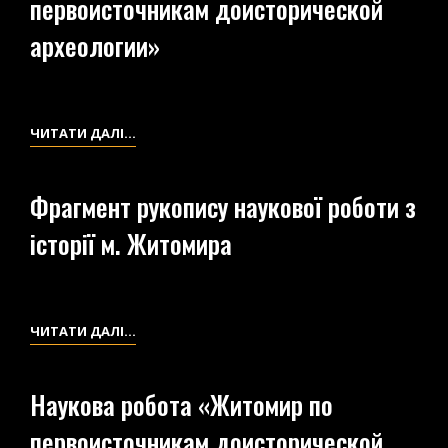
первоисточникам доисторической
«ЖИТОМИРСКИЙ
ЗАМОК
археологии»
В
1545
ГОДУ»
ТА
НАУКОВА
ЧИТАТИ ДАЛІ…
МАТЕРІАЛИ
РОБОТА
ДО
«ЖИТОМИР
Фрагмент рукопису наукової роботи з
НЕЇ
ПО
історії м. Житомира
ПЕРВОИСТОЧНИКАМ
ДОИСТОРИЧЕСКОЙ
АРХЕОЛОГИИ»
ФРАГМЕНТ
ЧИТАТИ ДАЛІ…
РУКОПИСУ
НАУКОВОЇ
Наукова робота «Житомир по
РОБОТИ
первоисточникам доисторической
З