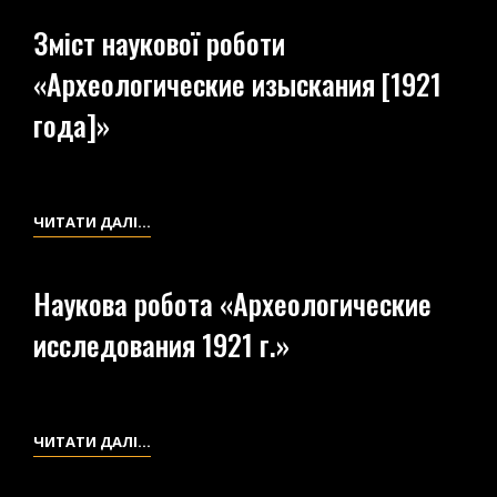
Х.
Х.
ГОРОД
Зміст наукової роботи
НОГАТОВКА»
РУДНЯ
МЕДЕЛЯН»
–
«Археологические изыскания [1921
С.
года]»
БАРАШЕВКА»
ЗМІСТ
ЧИТАТИ ДАЛІ…
НАУКОВОЇ
РОБОТИ
Наукова робота «Археологические
«АРХЕОЛОГИЧЕСКИЕ
исследования 1921 г.»
ИЗЫСКАНИЯ
[1921
ГОДА]»
НАУКОВА
ЧИТАТИ ДАЛІ…
РОБОТА