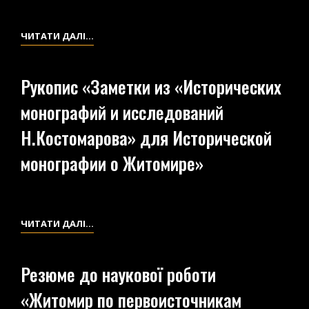
КЛАДБИЩЕ
НА
НАУКОВА
ЧИТАТИ ДАЛІ…
ОКРАИНЕ
РОБОТА
Г.
«АРХЕОЛОГИЧЕСКИЕ
Рукопис «Заметки из «Исторических
ЖИТОМИРА.
ПЕРВОИСТОЧНИКИ
АРХЕОЛОГИЧЕСКИЙ
монографий и исследований
ЖИТОМИРА
ЭСКИЗ»)
И
Н.Костомарова» для Исторической
ЕГО
монографии о Житомире»
БЛИЖАЙШИХ
ОКРЕСТНОСТЕЙ»
(ФРАГМЕНТ)
РУКОПИС
ЧИТАТИ ДАЛІ…
«ЗАМЕТКИ
ИЗ
Резюме до наукової роботи
«ИСТОРИЧЕСКИХ
«Житомир по первоисточникам
МОНОГРАФИЙ