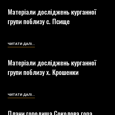
(1919-
ПУНКТІВ
1923
Матеріали досліджень курганної
В
ГГ.)»
групи поблизу с. Псище
ОКОЛИЦЯХ
ЖИТОМИРА
МАТЕРІАЛИ
ЧИТАТИ ДАЛІ…
ДОСЛІДЖЕНЬ
КУРГАННОЇ
Матеріали досліджень курганної
ГРУПИ
групи поблизу х. Крошенки
ПОБЛИЗУ
С.
ПСИЩЕ
МАТЕРІАЛИ
ЧИТАТИ ДАЛІ…
ДОСЛІДЖЕНЬ
КУРГАННОЇ
Плани городища Соколова гора
ГРУПИ