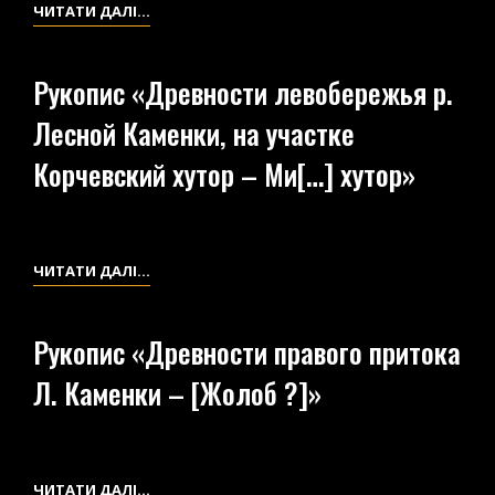
РУКОПИС
ЧИТАТИ ДАЛІ…
«ДРЕВНОСТИ
БАССЕЙНА
Рукопис «Древности левобережья р.
Р.
Лесной Каменки, на участке
ЛЕСНОЙ
КАМЕНКИ,
Корчевский хутор – Ми[…] хутор»
НА
УЧАСТКЕ
Х.
РУДНЯ
РУКОПИС
ЧИТАТИ ДАЛІ…
–
«ДРЕВНОСТИ
С.
ЛЕВОБЕРЕЖЬЯ
Рукопис «Древности правого притока
БАРАШЕВКА»
Р.
Л. Каменки – [Жолоб ?]»
ЛЕСНОЙ
КАМЕНКИ,
НА
УЧАСТКЕ
РУКОПИС
ЧИТАТИ ДАЛІ…