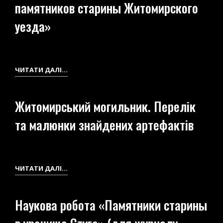
памятников старины Житомирского
(ФРАГМЕНТ)
уезда»
НАУКОВА
ЧИТАТИ ДАЛІ…
РОБОТА
«ЗАМЕТКА
Житомирський могильник. Перелік
О
та малюнки знайдених артефактів
ГЕОГРАФИЧЕСКОМ
РАСПРЕДЕЛЕНИИ
ПАМЯТНИКОВ
СТАРИНЫ
ЖИТОМИРСЬКИЙ
ЧИТАТИ ДАЛІ…
ЖИТОМИРСКОГО
МОГИЛЬНИК.
УЕЗДА»
ПЕРЕЛІК
Наукова робота «Памятники старины
ТА
МАЛЮНКИ