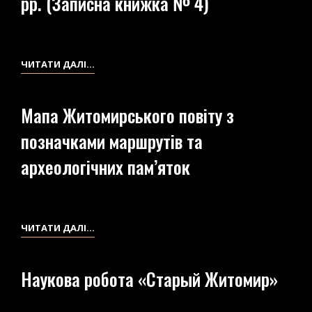
рр. (Записна книжка № 4)
КНИЖКА
№
1)
ЩОДЕННИК
ЧИТАТИ ДАЛІ…
ДОСЛІДЖЕНЬ
1924-
Мапа Житомирського повіту з
1925
позначками маршрутів та
РР.
(ЗАПИСНА
археологічних пам’яток
КНИЖКА
№
4)
МАПА
ЧИТАТИ ДАЛІ…
ЖИТОМИРСЬКОГО
ПОВІТУ
Наукова робота «Старый Житомир»
З
ПОЗНАЧКАМИ