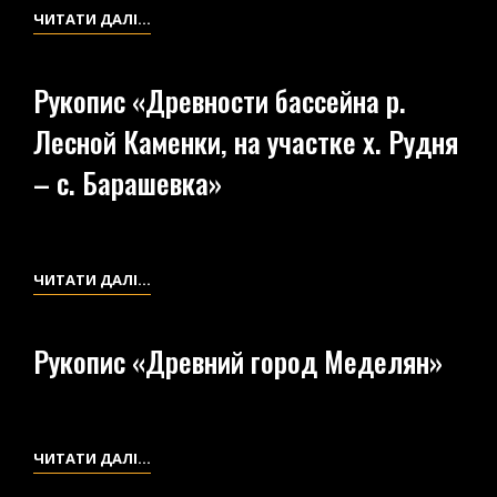
РУКОПИС
ЧИТАТИ ДАЛІ…
«ДРЕВНОСТИ
БАССЕЙНА
Рукопис «Древности бассейна р.
Р.
Лесной Каменки, на участке х. Рудня
ЛЕСНОЙ
КАМЕНКИ,
– с. Барашевка»
НА
УЧАСТКЕ
С.
БАРАШЕВКА
РУКОПИС
ЧИТАТИ ДАЛІ…
–
«ДРЕВНОСТИ
Х.
БАССЕЙНА
Рукопис «Древний город Меделян»
БОГДАНОВКА
Р.
–
ЛЕСНОЙ
ВАСИЛЬЕВСКИЙ
КАМЕНКИ,
ХУТОР
НА
РУКОПИС
ЧИТАТИ ДАЛІ…
–
УЧАСТКЕ
«ДРЕВНИЙ