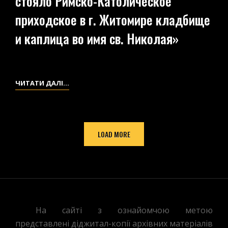
стояло Римско-Католическое
ЖИТОМИРА»
приходское в г. Житомире кладбище
и каплица во имя св. Николая»
НАУКОВА
ЧИТАТИ ДАЛІ…
РОБОТА
«О
ГОРЕ
LOAD MORE
КОКРИНЕ,
ГДЕ
СТОЯЛО
РИМСКО-
КАТОЛИЧЕСКОЕ
ПРИХОДСКОЕ
На сайті з ознайомчою метою
В
представлені діджитал-копії архівних матеріалів