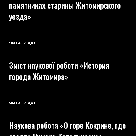
памятниках старины Житомирского
Г.
СТАРИНЫ
ЖИТОМИРА»
уезда»
БЛИЗ
(ФРАГМЕНТ)
С.
СТУДЕНИЦА,
ЖИТОМИРСКОГО
НАУКОВА
ЧИТАТИ ДАЛІ…
УЕЗДА,
РОБОТА
ВОЛЫНСКОЙ
«ЗАМЕТКИ
ГУБЕРНИИ»
Зміст наукової роботи «История
О
города Житомира»
ПАМЯТНИКАХ
СТАРИНЫ
ЖИТОМИРСКОГО
УЕЗДА»
ЗМІСТ
ЧИТАТИ ДАЛІ…
НАУКОВОЇ
РОБОТИ
Наукова робота «О горе Кокрине, где
«ИСТОРИЯ
ГОРОДА