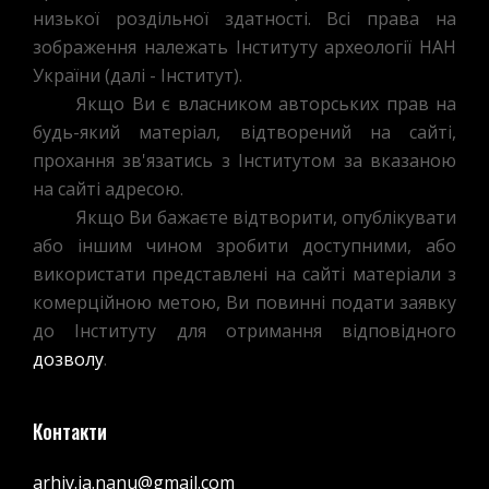
Г.
низької роздільної здатності. Всі права на
ЖИТОМИРЕ
зображення належать Інституту археології НАН
КЛАДБИЩЕ
України (далі - Інститут).
И
Якщо Ви є власником авторських прав на
КАПЛИЦА
будь-який матеріал, відтворений на сайті,
ВО
прохання зв'язатись з Інститутом за вказаною
ИМЯ
на сайті адресою.
СВ.
Якщо Ви бажаєте відтворити, опублікувати
НИКОЛАЯ»
або іншим чином зробити доступними, або
використати представлені на сайті матеріали з
комерційною метою, Ви повинні подати заявку
до Інституту для отримання відповідного
дозволу
.
Контакти
arhiv.ia.nanu@gmail.com