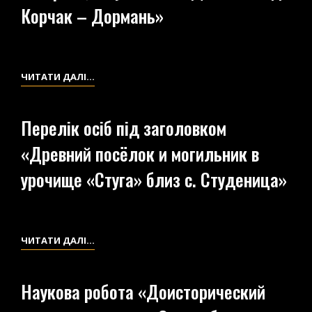
С.
Корчак – Дормань»
СТУДЕНИЦІ
ЖИТОМИРСЬКОГО
ПОВІТУ
ВОЛИНСЬКОЇ
РУКОПИС
ЧИТАТИ ДАЛІ…
ГУБЕРНІЇ
«ДРЕВНОСТИ
ЛЕВОБЕРЕЖЬЯ
Перелік осіб під заголовком
ТЕТЕРЕВА,
«Древний посёлок и могильник в
НА
УЧАСТКЕ
урочище «Стуга» близ с. Студеница»
С.
ДЕНЫШИ
–
Д.
ПЕРЕЛІК
ЧИТАТИ ДАЛІ…
КОРЧАК
ОСІБ
–
ПІД
Наукова робота «Доисторический
ДОРМАНЬ»
ЗАГОЛОВКОМ