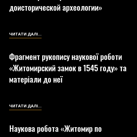
И
доисторической археологии»
ИССЛЕДОВАНИЙ
Н.КОСТОМАРОВА»
ДЛЯ
ИСТОРИЧЕСКОЙ
РЕЗЮМЕ
ЧИТАТИ ДАЛІ…
МОНОГРАФИИ
ДО
О
НАУКОВОЇ
Фрагмент рукопису наукової роботи
ЖИТОМИРЕ»
РОБОТИ
«Житомирский замок в 1545 году» та
«ЖИТОМИР
ПО
матеріали до неї
ПЕРВОИСТОЧНИКАМ
ДОИСТОРИЧЕСКОЙ
АРХЕОЛОГИИ»
ФРАГМЕНТ
ЧИТАТИ ДАЛІ…
РУКОПИСУ
НАУКОВОЇ
Наукова робота «Житомир по
РОБОТИ