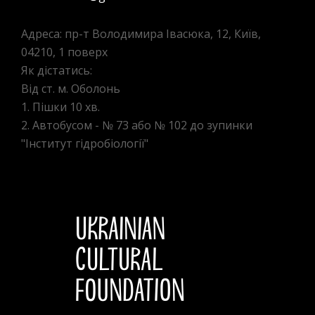
Адреса: пр-т Володимира Івасюка, 12, Київ,
04210, 1 поверх
Як дістатись:
Від ст. м. Оболонь
1. Пішки 10 хв.
2. Автобусом - № 73 або № 102 до зупинки
"Інститут гідробіології"