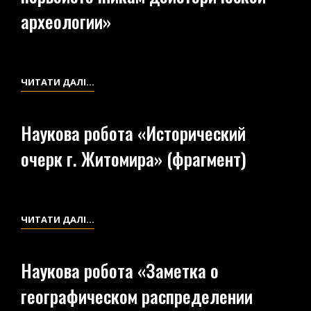
ІСТОРІЇ
археологии»
М.
ЖИТОМИРА
НАУКОВА
ЧИТАТИ ДАЛІ…
РОБОТА
«ЖИТОМИР
Наукова робота «Исторический
ПО
очерк г. Житомира» (фрагмент)
ПЕРВОИСТОЧНИКАМ
ДОИСТОРИЧЕСКОЙ
АРХЕОЛОГИИ»
НАУКОВА
ЧИТАТИ ДАЛІ…
РОБОТА
«ИСТОРИЧЕСКИЙ
Наукова робота «Заметка о
ОЧЕРК
географическом распределении
Г.
ЖИТОМИРА»