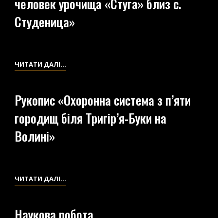
человек урочища «Стуга» близ с.
«ДРЕВНИЙ
ПОСЁЛОК
Студеница»
И
МОГИЛЬНИК
В
УРОЧИЩЕ
НАУКОВА
ЧИТАТИ ДАЛІ…
«СТУГА»
РОБОТА
БЛИЗ
«ДОИСТОРИЧЕСКИЙ
Рукопис «Охоронна система з п’яти
С.
ЧЕЛОВЕК
городищ біля Тригір’я-Буки на
СТУДЕНИЦА»
УРОЧИЩА
«СТУГА»
Волині»
БЛИЗ
С.
СТУДЕНИЦА»
РУКОПИС
ЧИТАТИ ДАЛІ…
«ОХОРОННА
СИСТЕМА
Наукова робота
З