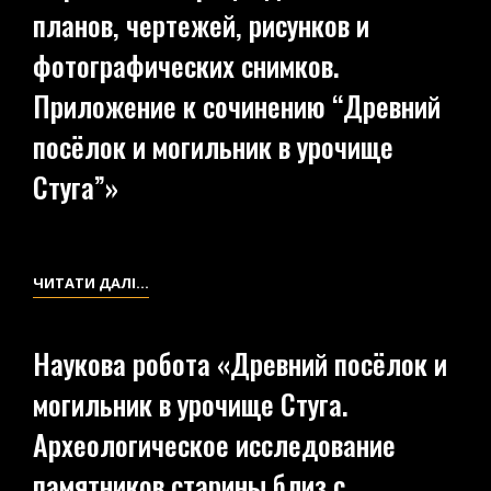
планов, чертежей, рисунков и
С.С.ГАМЧЕНКО
«ДРЕВНИЙ
фотографических снимков.
ПОСЁЛОК
Приложение к сочинению “Древний
И
МОГИЛЬНИК
посёлок и могильник в урочище
В
Стуга”»
УРОЧИЩЕ
СТУГА»
ПЕРЕЛІК
ЧИТАТИ ДАЛІ…
ІЛЮСТРАЦІЙ
ДО
Наукова робота «Древний посёлок и
«АЛЬБОМ
могильник в урочище Стуга.
ПЛАНОВ,
ЧЕРТЕЖЕЙ,
Археологическое исследование
РИСУНКОВ
памятников старины близ с.
И