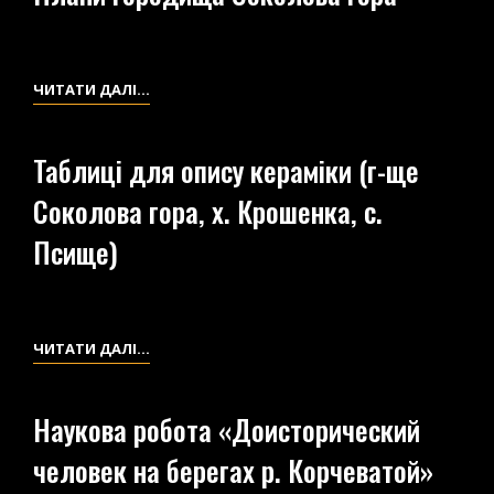
ПОБЛИЗУ
Х.
КРОШЕНКИ
ПЛАНИ
ЧИТАТИ ДАЛІ…
ГОРОДИЩА
СОКОЛОВА
Таблиці для опису кераміки (г-ще
ГОРА
Соколова гора, х. Крошенка, с.
Псище)
ТАБЛИЦІ
ЧИТАТИ ДАЛІ…
ДЛЯ
ОПИСУ
Наукова робота «Доисторический
КЕРАМІКИ
человек на берегах р. Корчеватой»
(Г-
ЩЕ