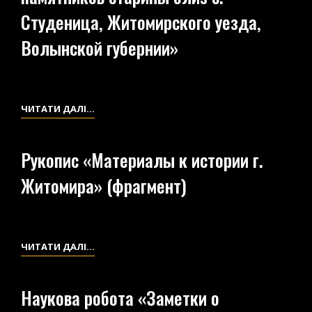
ФОТОГРАФИЧЕСКИХ
Студеница, Житомирского уезда,
СНИМКОВ.
Волынской губернии»
ПРИЛОЖЕНИЕ
К
СОЧИНЕНИЮ
“ДРЕВНИЙ
НАУКОВА
ЧИТАТИ ДАЛІ…
ПОСЁЛОК
РОБОТА
И
«ДРЕВНИЙ
Рукопис «Материалы к истории г.
МОГИЛЬНИК
ПОСЁЛОК
В
Житомира» (фрагмент)
И
УРОЧИЩЕ
МОГИЛЬНИК
СТУГА”»
В
УРОЧИЩЕ
РУКОПИС
ЧИТАТИ ДАЛІ…
СТУГА.
«МАТЕРИАЛЫ
АРХЕОЛОГИЧЕСКОЕ
К
ИССЛЕДОВАНИЕ
Наукова робота «Заметки о
ИСТОРИИ
ПАМЯТНИКОВ