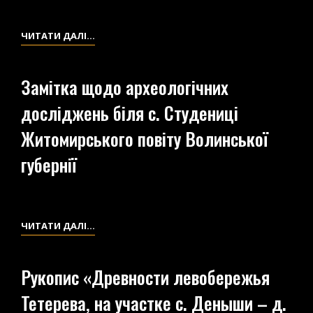
УЧАСТКЕ
НОВО-
ДОСЛІДЖЕННЯ
ЧИТАТИ ДАЛІ…
ШУМСКА
БІЛЯ
–
С.
ДЗЮБЫ»
Замітка щодо археологічних
СТУДЕНИЦЯ
досліджень біля с. Студениці
(УР.
СТРУГА).
Житомирського повіту Волинської
ПОЛЬОВИЙ
губернії
ЩОДЕННИК
ЗАМІТКА
ЧИТАТИ ДАЛІ…
ЩОДО
АРХЕОЛОГІЧНИХ
Рукопис «Древности левобережья
ДОСЛІДЖЕНЬ
Тетерева, на участке с. Деныши – д.
БІЛЯ