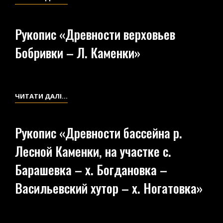
КОРЧЕВСКИЙ
«ДРЕВНОСТИ
ХУТОР
ПРАВОГО
–
Рукопис «Древности верховьев
ПРИТОКА
МИ[…]
Бобривки – Л. Каменки»
Л.
ХУТОР»
КАМЕНКИ
–
[ЖОЛОБ
РУКОПИС
ЧИТАТИ ДАЛІ…
?]»
«ДРЕВНОСТИ
ВЕРХОВЬЕВ
Рукопис «Древности бассейна р.
БОБРИВКИ
Лесной Каменки, на участке с.
–
Л.
Барашевка – х. Богдановка –
КАМЕНКИ»
Васильевский хутор – х. Ногатовка»