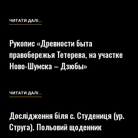
СОКОЛОВА
ГОРА,
НАУКОВА
ЧИТАТИ ДАЛІ…
Х.
РОБОТА
КРОШЕНКА,
«ДОИСТОРИЧЕСКИЙ
С.
Рукопис «Древности быта
ЧЕЛОВЕК
ПСИЩЕ)
правобережья Тетерева, на участке
НА
БЕРЕГАХ
Ново-Шумска – Дзюбы»
Р.
КОРЧЕВАТОЙ»
РУКОПИС
ЧИТАТИ ДАЛІ…
«ДРЕВНОСТИ
БЫТА
Дослідження біля с. Студениця (ур.
ПРАВОБЕРЕЖЬЯ
Струга). Польовий щоденник
ТЕТЕРЕВА,
НА