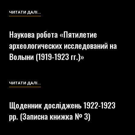
МАРШРУТІВ
ТА
НАУКОВА
ЧИТАТИ ДАЛІ…
АРХЕОЛОГІЧНИХ
РОБОТА
ПАМ’ЯТОК
«СТАРЫЙ
Наукова робота «Пятилетие
ЖИТОМИР»
археологических исследований на
Волыни (1919-1923 гг.)»
НАУКОВА
ЧИТАТИ ДАЛІ…
РОБОТА
«ПЯТИЛЕТИЕ
Щоденник досліджень 1922-1923
АРХЕОЛОГИЧЕСКИХ
рр. (Записна книжка № 3)
ИССЛЕДОВАНИЙ
НА
ВОЛЫНИ