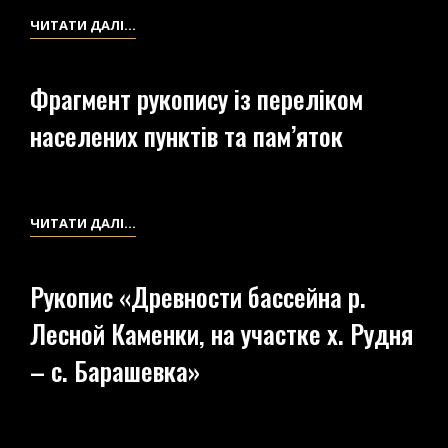
(1919-
ЩОДЕННИК
ЧИТАТИ ДАЛІ…
1923
ДОСЛІДЖЕНЬ
ГГ.)»
1922-
Фрагмент рукопису із переліком
1923
населених пунктів та пам’яток
РР.
(ЗАПИСНА
КНИЖКА
№
ФРАГМЕНТ
ЧИТАТИ ДАЛІ…
3)
РУКОПИСУ
ІЗ
Рукопис «Древности бассейна р.
ПЕРЕЛІКОМ
Лесной Каменки, на участке х. Рудня
НАСЕЛЕНИХ
ПУНКТІВ
– с. Барашевка»
ТА
ПАМ’ЯТОК