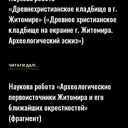
«Древнехристианское кладбище в г.
П’ЯТИ
ГОРОДИЩ
Житомире» («Древнее христианское
БІЛЯ
кладбище на окраине г. Житомира.
ТРИГІР’Я-
БУКИ
Археологический эскиз»)
НА
ВОЛИНІ»
НАУКОВА
ЧИТАТИ ДАЛІ…
РОБОТА
«ДРЕВНЕХРИСТИАНСКОЕ
Наукова робота «Археологические
КЛАДБИЩЕ
первоисточники Житомира и его
В
Г.
ближайших окрестностей»
ЖИТОМИРЕ»
(фрагмент)
(«ДРЕВНЕЕ
ХРИСТИАНСКОЕ