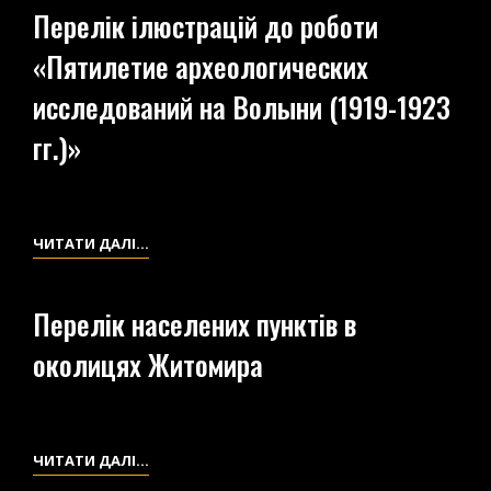
«АРХЕОЛОГИЧЕСКИЕ
Перелік ілюстрацій до роботи
ИССЛЕДОВАНИЯ
«Пятилетие археологических
1921
Г.»
исследований на Волыни (1919-1923
гг.)»
ПЕРЕЛІК
ЧИТАТИ ДАЛІ…
ІЛЮСТРАЦІЙ
ДО
Перелік населених пунктів в
РОБОТИ
околицях Житомира
«ПЯТИЛЕТИЕ
АРХЕОЛОГИЧЕСКИХ
ИССЛЕДОВАНИЙ
НА
ПЕРЕЛІК
ЧИТАТИ ДАЛІ…
ВОЛЫНИ
НАСЕЛЕНИХ