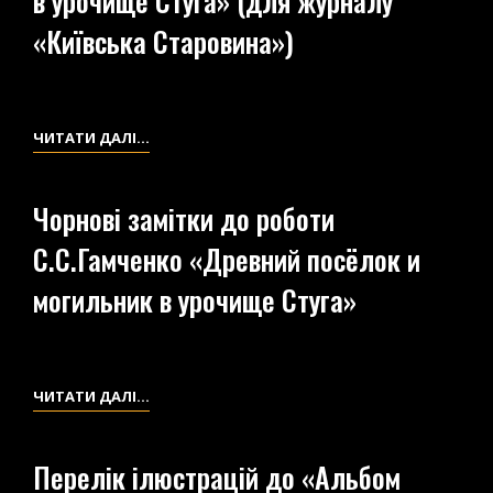
в урочище Стуга» (для журналу
ЗНАЙДЕНИХ
«Київська Старовина»)
АРТЕФАКТІВ
НАУКОВА
ЧИТАТИ ДАЛІ…
РОБОТА
«ПАМЯТНИКИ
Чорнові замітки до роботи
СТАРИНЫ
С.С.Гамченко «Древний посёлок и
В
УРОЧИЩЕ
могильник в урочище Стуга»
СТУГА»
(ДЛЯ
ЖУРНАЛУ
«КИЇВСЬКА
ЧОРНОВІ
ЧИТАТИ ДАЛІ…
СТАРОВИНА»)
ЗАМІТКИ
ДО
Перелік ілюстрацій до «Альбом
РОБОТИ