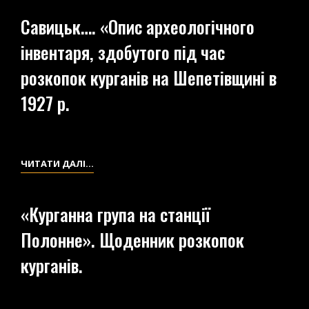
СХЕМА
Савицьк…. «Опис археологічного
КУРГАННОЇ
інвентаря, здобутого під час
ГРУПИ
(МАЛЮНОК).
розкопок курганів на Шепетівщині в
МАЛЮНКИ
1927 р.
ПРЕДМЕТІВ
САВИЦЬК….
ЧИТАТИ ДАЛІ…
«ОПИС
АРХЕОЛОГІЧНОГО
«Курганна група на станції
ІНВЕНТАРЯ,
Полонне». Щоденник розкопок
ЗДОБУТОГО
ПІД
курганів.
ЧАС
РОЗКОПОК
КУРГАНІВ