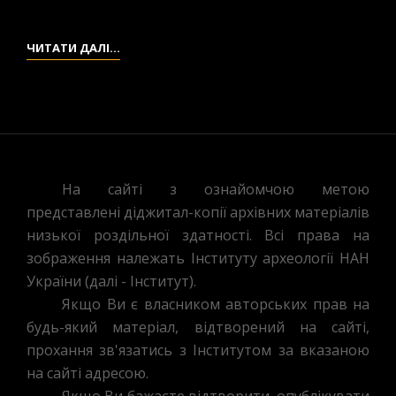
НЕПОДАЛІК
«КОРОТКЕ
С.
ПОВІДОМЛЕННЯ
ІНФОРМАЦІЯ
ЧИТАТИ ДАЛІ…
МАСЛОВЕ,
ПРО
ПРО
МІСЦЕЗНАХОДЖЕННЯ
АРХЕОЛОГІЧНІ
АРХЕОЛОГІЧНІ
В
ДОСЛІДИ
ДОСЛІДЖЕННЯ
ОКОЛИЦЯХ
Р.
С.
С.
1929
С.
БЕРЕЗНЯКИ)
НА
ГАМЧЕНКА
На сайті з ознайомчою метою
УКРАЇНІ
1927
представлені діджитал-копії архівних матеріалів
Т.
Р.
низької роздільної здатності. Всі права на
ГАМЧЕНКА
ТА
зображення належать Інституту археології НАН
С.
1928
України (далі - Інститут).
С.»
Р.
Якщо Ви є власником авторських прав на
ВІД
НЕПОДАЛІК
будь-який матеріал, відтворений на сайті,
30
С.
прохання зв'язатись з Інститутом за вказаною
ГРУДНЯ
КОЛОДЯЖНЕ,
на сайті адресою.
1929
У