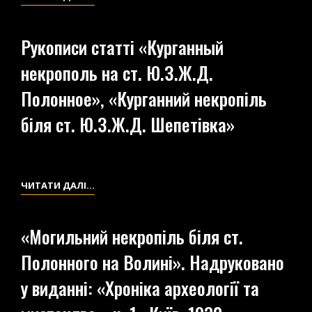
ПРО
АРХЕОЛОГІЧНІ
Рукописи статті «Курганный
ДОСЛІДЖЕННЯ
некрополь на ст. Ю.З.Ж.Д.
РОКУ
1927
Полонное», «Курганний некропіль
НА
біля ст. Ю.З.Ж.Д. Шепетівка»
ШЕПЕТІВЩИНІ
(ПОЧАТОК)
РУКОПИСИ
ЧИТАТИ ДАЛІ…
СТАТТІ
«КУРГАННЫЙ
«Могильний некропіль біля ст.
НЕКРОПОЛЬ
Полонного на Волині». Надруковано
НА
СТ.
у виданні: «Хроніка археології та
Ю.З.Ж.Д.
ПОЛОННОЕ»,