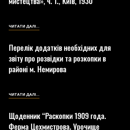
мистецтва», ч. 1., Київ, 1930
«КУРГАННИЙ
НЕКРОПІЛЬ
БІЛЯ
«МОГИЛЬНИЙ
ЧИТАТИ ДАЛІ…
СТ.
НЕКРОПІЛЬ
Ю.З.Ж.Д.
БІЛЯ
Перелік додатків необхідних для
ШЕПЕТІВКА»
СТ.
звіту про розвідки та розкопки в
ПОЛОННОГО
НА
районі м. Немирова
ВОЛИНІ».
НАДРУКОВАНО
У
ВИДАННІ:
ПЕРЕЛІК
ЧИТАТИ ДАЛІ…
«ХРОНІКА
ДОДАТКІВ
АРХЕОЛОГІЇ
НЕОБХІДНИХ
Щоденник “Раскопки 1909 года.
ТА
ДЛЯ
Ферма Цехмистрова. Урочище
МИСТЕЦТВА»,
ЗВІТУ