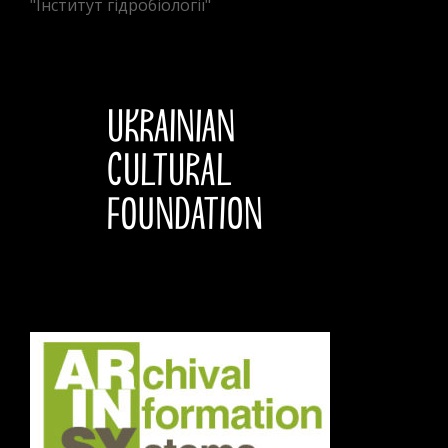
"Інститут гідробіології"