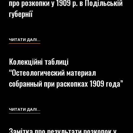
про розкопки у 1909 р. в Подільській
НЕМИРОВА
(ВИПИСКИ
губернії
З
ПРАЦІ
СТРИБУЛЬСЬКОГО
С.
ЗАМІТКА
ЧИТАТИ ДАЛІ…
Г.
ДЛЯ
«ИСТОРИЧЕСКАЯ
ЧАСОПИСУ
Колекційні таблиці
ЗАПИСКА
«КИЕВЛЯНИН»
“Остеологический материал
О
ПРО
НЕМИРОВСКОЙ
РОЗКОПКИ
собранный при раскопках 1909 года”
ГИМНАЗИИ.
У
1838-
1909
1888»
Р.
НЕМИРІВ,
В
КОЛЕКЦІЙНІ
ЧИТАТИ ДАЛІ…
1888
ПОДІЛЬСЬКІЙ
ТАБЛИЦІ
Р.).
ГУБЕРНІЇ
“ОСТЕОЛОГИЧЕСКИЙ
Замітка про результати розкопок у
МАТЕРИАЛ