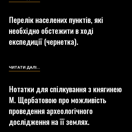
ВЛАСНИКІВ
НОТАТКИ
(ЗА
НА
Перелік населених пунктів, які
МАТЕРІАЛАМИ
2.06.1909
Й.
необхідно обстежити в ході
Р.
А.
експедиції (чернетка).
РОЛЛЄ)
ПЕРЕЛІК
ЧИТАТИ ДАЛІ…
НАСЕЛЕНИХ
ПУНКТІВ,
Нотатки для спілкування з княгинею
ЯКІ
М. Щербатовою про можливість
НЕОБХІДНО
ОБСТЕЖИТИ
проведення археологічного
В
дослідження на її землях.
ХОДІ
ЕКСПЕДИЦІЇ