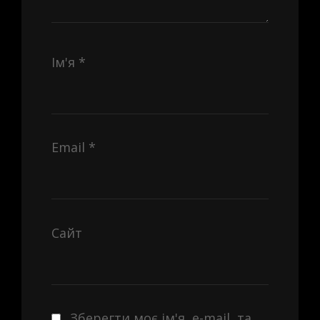
Ім'я
*
Email
*
Сайт
Зберегти моє ім'я, e-mail, та