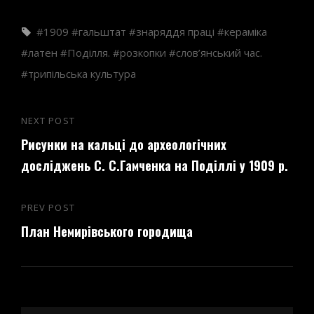
Tags,
1909
гальштат
знаряддя праці
кераміка
латен
Поділля.
розкопки
слов’янський час.
трипільська культура
Навігація
NEXT POST
Next
записів
Рисунки на кальці до археологічних
Post
досліджень С. С.Гамченка на Поділлі у 1909 р.
PREV POST
Previous
План Немирівського городища
Post