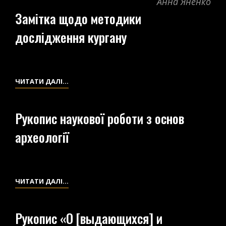
Анна Яненко
Замітка щодо методики
дослідження кургану
ЗАМІТКА
ЧИТАТИ ДАЛІ…
ЩОДО
МЕТОДИКИ
Рукопис наукової роботи з основ
ДОСЛІДЖЕННЯ
археології
КУРГАНУ
РУКОПИС
ЧИТАТИ ДАЛІ…
НАУКОВОЇ
РОБОТИ
Рукопис «О [выдающихся] и
З