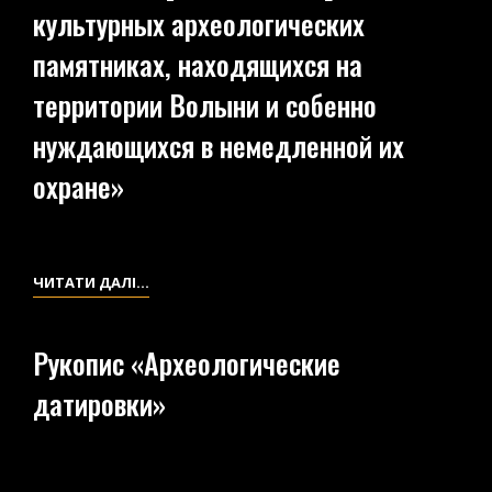
культурных археологических
ОСНОВ
АРХЕОЛОГІЇ
памятниках, находящихся на
территории Волыни и собенно
нуждающихся в немедленной их
охране»
РУКОПИС
ЧИТАТИ ДАЛІ…
«О
[ВЫДАЮЩИХСЯ]
Рукопис «Археологические
И
датировки»
КУЛЬТУРНЫХ
АРХЕОЛОГИЧЕСКИХ
ПАМЯТНИКАХ,
НАХОДЯЩИХСЯ