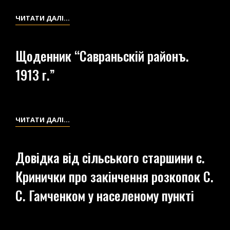
РОЗКОПОК
НА
ФІНАНСОВІ
ЧИТАТИ ДАЛІ…
ТЕРИТОРІЇ
ДОКУМЕНТИ
САДИБ
ТА
Щоденник “Савраньскій районъ.
ЖИТЕЛІВ
ІНШЕ
С.
1913 г.”
ДАНИЛОВА
БАЛКА
ЩОДЕННИК
ЧИТАТИ ДАЛІ…
“САВРАНЬСКІЙ
РАЙОНЪ.
Довідка від сільського старшини с.
1913
Кринички про закінчення розкопок С.
Г.”
С. Гамченком у населеному пункті