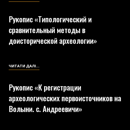
«ГРАЖДАНЕ,
БЕРЕГИТЕ
Рукопис «Типологический и
НАРОДНОЕ
сравнительный методы в
ДОСТОЯНИЕ
О
доисторической археологии»
БЫЛОМ
–
ДРЕВНОСТИ»
РУКОПИС
ЧИТАТИ ДАЛІ…
«ТИПОЛОГИЧЕСКИЙ
И
Рукопис «К регистрации
СРАВНИТЕЛЬНЫЙ
археологических первоисточников на
МЕТОДЫ
В
Волыни. с. Андреевичи»
ДОИСТОРИЧЕСКОЙ
АРХЕОЛОГИИ»