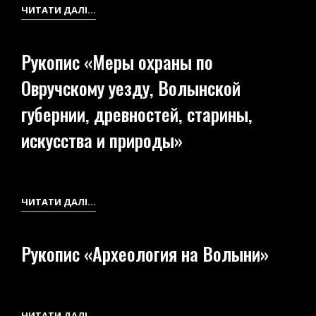
РУКОПИС
ЧИТАТИ ДАЛІ…
«К
РЕГИСТРАЦИИ
Рукопис «Меры охраны по
АРХЕОЛОГИЧЕСКИХ
Овручскому уезду, Волынской
ПЕРВОИСТОЧНИКОВ
НА
губернии, древностей, старины,
ВОЛЫНИ.
искусства и природы»
С.
АНДРЕЕВИЧИ»
РУКОПИС
ЧИТАТИ ДАЛІ…
«МЕРЫ
ОХРАНЫ
Рукопис «Археология на Волыни»
ПО
ОВРУЧСКОМУ
УЕЗДУ,
ВОЛЫНСКОЙ
РУКОПИС
ЧИТАТИ ДАЛІ…