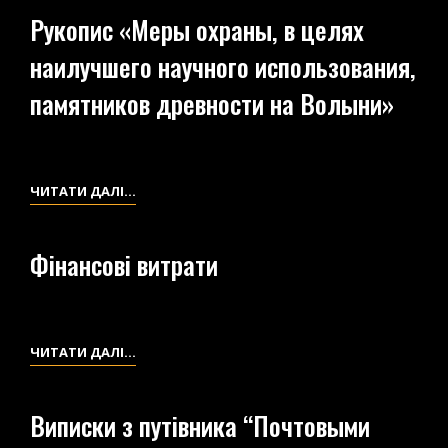
ОХРАНЫ
Рукопис «Меры охраны, в целях
В
наилучшего научного использования,
ОВРУЧСКОМ
УЕЗДЕ
памятников древности на Волыни»
ВОЛЫНСКОЙ
ГУБЕРНИИ
ДРЕВНОСТЕЙ,
СТАРИНЫ,
РУКОПИС
ЧИТАТИ ДАЛІ…
ИСКУССТВА,
«МЕРЫ
ПАЛЕОНТОЛОГИИ,
ОХРАНЫ,
Фінансові витрати
РЕДКИХ
В
ПРЕДСТАВИТЕЛЕЙ
ЦЕЛЯХ
ФАУНЫ
НАИЛУЧШЕГО
И
НАУЧНОГО
ФІНАНСОВІ
ЧИТАТИ ДАЛІ…
ФЛОРЫ,
ИСПОЛЬЗОВАНИЯ,
ВИТРАТИ
МЕСТОРОЖДЕНИЙ
ПАМЯТНИКОВ
Виписки з путівника “Почтовыми
ПРИМЕЧАТЕЛЬНЫХ
ДРЕВНОСТИ