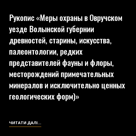
«ОБ
БАЗА,
АРХЕОЛОГИЧЕСКИХ
СРЕДСТВА
Рукопис «Меры охраны в Овручском
ПАМЯТНИКАХ
И
уезде Волынской губернии
ВОЛЫНИ»
ПЕРСПЕКТИВЫ»
(ЧЕРНЕТКА)
древностей, старины, искусства,
палеонтологии, редких
представителей фауны и флоры,
месторождений примечательных
минералов и исключительно ценных
геологических форм)»
РУКОПИС
ЧИТАТИ ДАЛІ…
«МЕРЫ