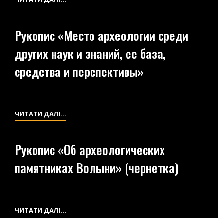
ГУБЕРНИИ,
«АРХЕОЛОГИЯ
ДРЕВНОСТЕЙ,
НА
Рукопис «Место археологии среди
СТАРИНЫ,
ВОЛЫНИ»
ИСКУССТВА
других наук и знаний, ее база,
И
средства и перспективы»
ПРИРОДЫ»
РУКОПИС
ЧИТАТИ ДАЛІ…
«МЕСТО
АРХЕОЛОГИИ
Рукопис «Об археологических
СРЕДИ
памятниках Волыни» (чернетка)
ДРУГИХ
НАУК
И
ЗНАНИЙ,
РУКОПИС
ЧИТАТИ ДАЛІ…
ЕЕ