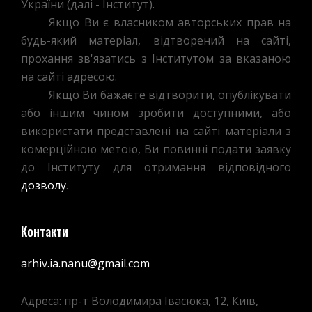
України (далі - Інститут).
«РОЗКОПИ»,
Якщо Ви є власником авторських прав на
ФОРМУЛЮВАНЬ
будь-який матеріал, відтворений на сайті,
ВІДКРИТОГО
прохання зв'язатись з Інститутом за вказаною
ЛИСТА
на сайті адресою.
ТА
Якщо Ви бажаєте відтворити, опублікувати
ІН.
або іншим чином зробити доступними, або
ПИТАНЬ
використати представлені на сайті матеріали з
комерційною метою, Ви повинні подати заявку
до Інституту для отримання відповідного
дозволу
.
Контакти
arhiv.ia.nanu@gmail.com
Адреса: пр-т Володимира Івасюка, 12, Київ,