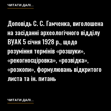
ДОВІДКА
ЧИТАТИ ДАЛІ…
ВІД
СІЛЬСЬКОГО
Доповідь С. С. Гамченка, виголошена
СТАРШИНИ
на засіданні археологічного відділу
С.
КРИНИЧКИ
ВУАК 5 січня 1928 р., щодо
ПРО
розуміння термінів «розшуки»,
ЗАКІНЧЕННЯ
РОЗКОПОК
«рекогносціровка», «розвідка»,
С.
«розкопи», формулювань відкритого
С.
листа та ін. питань
ГАМЧЕНКОМ
У
НАСЕЛЕНОМУ
ПУНКТІ
ДОПОВІДЬ
ЧИТАТИ ДАЛІ…
С.