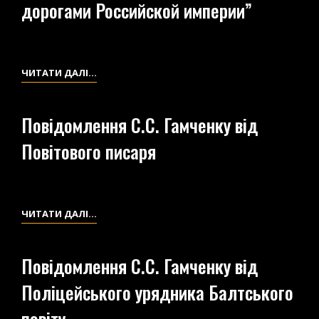
МИНЕРАЛОВ
НА
дорогами Российской империи”
И
ВОЛЫНИ»
ИСКЛЮЧИТЕЛЬНО
ЦЕННЫХ
ВИПИСКИ
ЧИТАТИ ДАЛІ…
ГЕОЛОГИЧЕСКИХ
З
ФОРМ)»
ПУТІВНИКА
Повідомлення С.С. Гамченку від
“ПОЧТОВЫМИ
Повітового писаря
ДОРОГАМИ
РОССИЙСКОЙ
ИМПЕРИИ”
ПОВІДОМЛЕННЯ
ЧИТАТИ ДАЛІ…
С.С.
ГАМЧЕНКУ
Повідомлення С.С. Гамченку від
ВІД
Поліцейського урядника Балтського
ПОВІТОВОГО
ПИСАРЯ
повіту