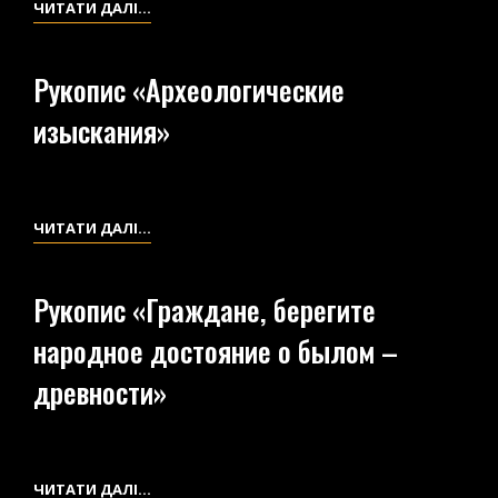
РУКОПИС
ЧИТАТИ ДАЛІ…
НА
«АРХЕОЛОГИЧЕСКИЕ
ТЕРРИТОРИИ
ДАТИРОВКИ»
ВОЛЫНИ
Рукопис «Археологические
И
изыскания»
СОБЕННО
НУЖДАЮЩИХСЯ
В
НЕМЕДЛЕННОЙ
РУКОПИС
ЧИТАТИ ДАЛІ…
ИХ
«АРХЕОЛОГИЧЕСКИЕ
ОХРАНЕ»
ИЗЫСКАНИЯ»
Рукопис «Граждане, берегите
народное достояние о былом –
древности»
РУКОПИС
ЧИТАТИ ДАЛІ…