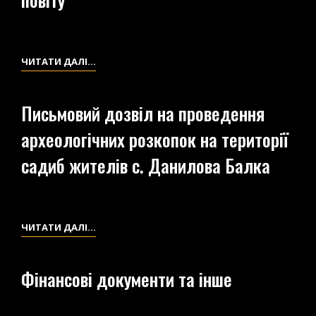
ПОВІДОМЛЕННЯ
ЧИТАТИ ДАЛІ…
С.С.
ГАМЧЕНКУ
Письмовий дозвіл на проведення
ВІД
археологічних розкопок на території
ПОЛІЦЕЙСЬКОГО
УРЯДНИКА
садиб жителів с. Данилова Балка
БАЛТСЬКОГО
ПОВІТУ
ПИСЬМОВИЙ
ЧИТАТИ ДАЛІ…
ДОЗВІЛ
НА
Фінансові документи та інше
ПРОВЕДЕННЯ
АРХЕОЛОГІЧНИХ