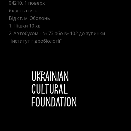
04210, 1 поверх
Як дістатись:
Від ст. м. Оболонь
1. Пішки 10 хв.
2. Автобусом - № 73 або № 102 до зупинки
"Інститут гідробіології"