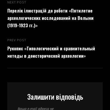
Навігація
NEXT POST
Next
записів
Перелік ілюстрацій до роботи «Пятилетие
Post
археологических исследований на Волыни
(1919-1923 гг.)»
PREV POST
Previous
Рукопис «Типологический и сравнительный
Post
методы в доисторической археологии»
Залишити відповідь
Ваша e-mail адреса не