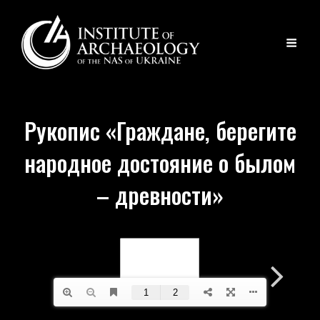
Рукопис «Граждане, берегите
народное достояние о былом
– древности»