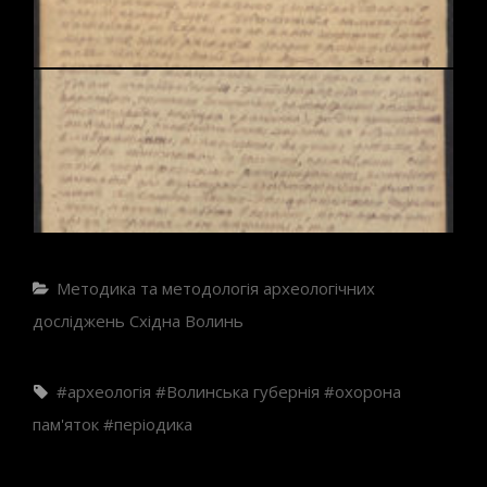
Categories
Методика та методологія археологічних
досліджень
Східна Волинь
Tags,
археологія
Волинська губернія
охорона
пам'яток
періодика