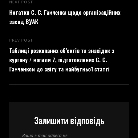
Навігація
NEXT POST
Next
записів
Нотатки С. С. Гамченка щодо організаційних
Post
засад ВУАК
PREV POST
Previous
Таблиці розкопаних об’єктів та знахідок з
Post
кургану / могили 7, підготовлених С. С.
Гамченком до звіту та майбутньої статті
Залишити відповідь
Ваша e-mail адреса не