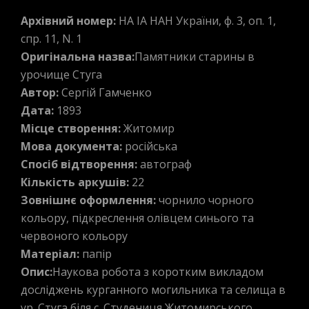
Архівний номер:
НА ІА НАН України, ф. 3, оп. 1,
спр. 11, N. 1
Оригінальна назва:
Памятники старины в
урочище Стуга
Автор:
Сергій Гамченко
Дата:
1893
Місце створення:
Житомир
Мова документа:
російська
Спосіб відтворення:
автограф
Кількість аркушів:
22
Зовнішнє оформлення:
чорнило чорного
кольору, підкреслення олівцем синього та
червоного кольору
Матеріал:
папір
Опис:
Наукова робота з коротким викладом
досліджень курганного могильника та селища в
ур. Стуга біля с. Студениця Житомирського