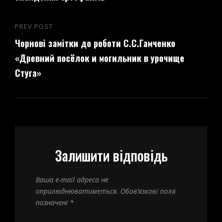
PREV POST
Previous
Чорнові замітки до роботи С.С.Гамченко
Post
«Древний посёлок и могильник в урочище
Стуга»
Залишити відповідь
Ваша e-mail адреса не
оприлюднюватиметься.
Обов’язкові поля
позначені
*