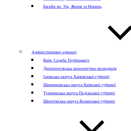
Басейн рр. Уж, Жерев та Норинь
Адміністративні одиниці
Київ. Садиба Трубецького
Дніпрогесівська археологічна експедиція
Ізюмська округа Харківської губернії
Шевченківська округа Київської губернії
Тульчинська округа Подільської губернії
Шепетівська округа Волинської губернії