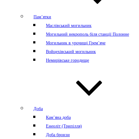
Пам’ятки
Маслівський могильник
Могильний некрополь біля станції Полонне
Могильник в урочищі Грем’яче
Войцехівський могильник
Немирівське городище
Доба
Кам’яна доба
Енеоліт (Трипілля)
Доба бронзи