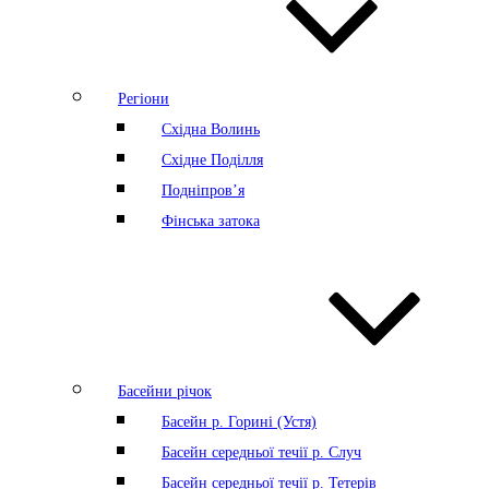
Регіони
Східна Волинь
Східне Поділля
Подніпров’я
Фінська затока
Басейни річок
Басейн р. Горині (Устя)
Басейн середньої течії р. Случ
Басейн середньої течії р. Тетерів