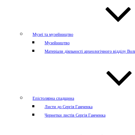
Музеї та музейництво
Музейництво
Матеріали діяльності археологічного відділу Во
Епістолярна спадщина
Листи до Сергія Гамченка
Чернетки листів Сергія Гамченка