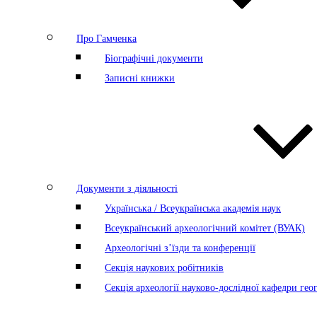
Про Гамченка
Біографічні документи
Записні книжки
Документи з діяльності
Українська / Всеукраїнська академія наук
Всеукраїнський археологічний комітет (ВУАК)
Археологічні з’їзди та конференції
Секція наукових робітників
Секція археології науково-дослідної кафедри геог