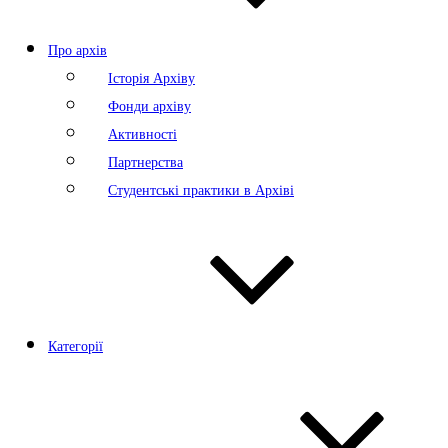
Про архів
Історія Архіву
Фонди архіву
Активності
Партнерства
Студентські практики в Архіві
Категорії