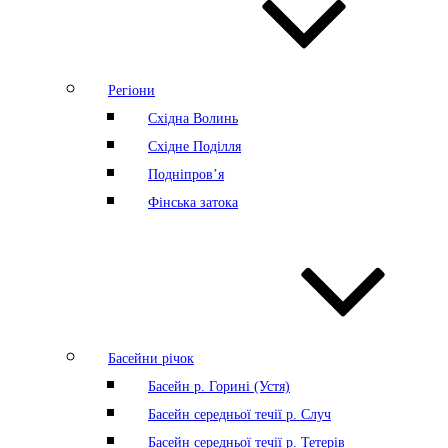
Регіони
Східна Волинь
Східне Поділля
Подніпров’я
Фінська затока
Басейни річок
Басейн р. Горині (Устя)
Басейн середньої течії р. Случ
Басейн середньої течії р. Тетерів