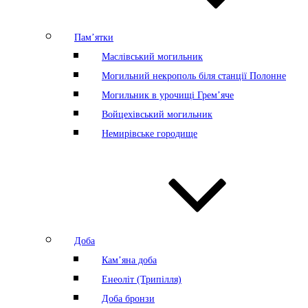
Пам’ятки
Маслівський могильник
Могильний некрополь біля станції Полонне
Могильник в урочищі Грем’яче
Войцехівський могильник
Немирівське городище
Доба
Кам’яна доба
Енеоліт (Трипілля)
Доба бронзи