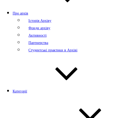
Про архів
Історія Архіву
Фонди архіву
Активності
Партнерства
Студентські практики в Архіві
Категорії