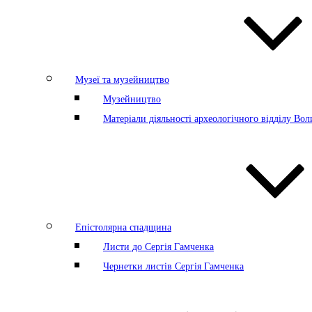
Музеї та музейництво
Музейництво
Матеріали діяльності археологічного відділу Во
Епістолярна спадщина
Листи до Сергія Гамченка
Чернетки листів Сергія Гамченка