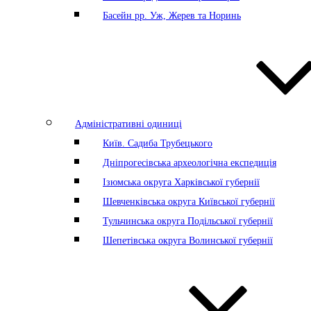
Басейн рр. Уж, Жерев та Норинь
Адміністративні одиниці
Київ. Садиба Трубецького
Дніпрогесівська археологічна експедиція
Ізюмська округа Харківської губернії
Шевченківська округа Київської губернії
Тульчинська округа Подільської губернії
Шепетівська округа Волинської губернії