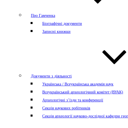
Про Гамченка
Біографічні документи
Записні книжки
Документи з діяльності
Українська / Всеукраїнська академія наук
Всеукраїнський археологічний комітет (ВУАК)
Археологічні з’їзди та конференції
Секція наукових робітників
Секція археології науково-дослідної кафедри геог