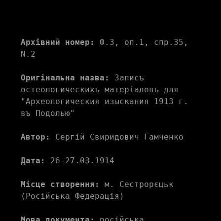
Архівний номер:
 Ф.3, оп.1, спр.35, 
N.2
Оригінальна назва:
 Записъ 
остеологическихъ матерiаловъ для 
"Археологическия изыскания 1913 г. 
въ Подолью"
Автор:
 Сергій Свиридович Гамченко
Дата:
 26-27.03.1914
Місце створення:
 м. Сестрорєцьк 
(Російська Федерація)
Мова документа:
 російська