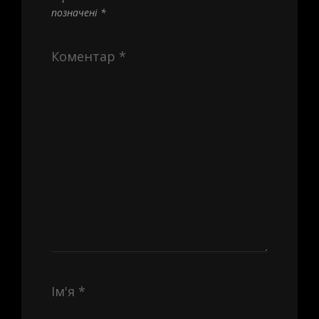
позначені
*
Коментар
*
Ім'я
*