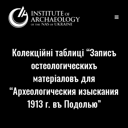
Колекційні таблиці “Записъ
остеологическихъ
матерiаловъ для
“Археологическия изыскания
1913 г. въ Подолью”