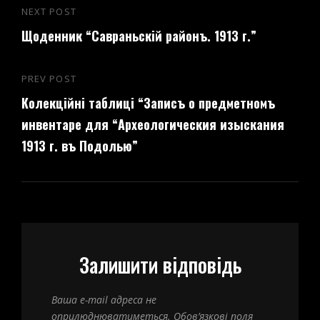
Навігація
NEXT POST
Next
записів
Щоденник “Савраньскій районъ. 1913 г.”
Post
PREV POST
Previous
Колекційні таблиці “Записъ о предметномъ
Post
инвентаре для “Археологическия изыскания
1913 г. въ Подолью”
Залишити відповідь
Ваша e-mail адреса не
оприлюднюватиметься.
Обов’язкові поля