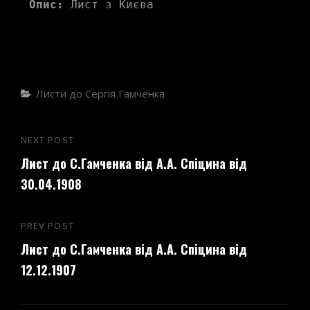
Опис:
 Лист з Києва
Categories
Листи до Сергія Гамченка
Навігація
NEXT POST
Next
записів
Лист до С.Гамченка від А.А. Спіцина від
Post
30.04.1908
PREV POST
Previous
Лист до С.Гамченка від А.А. Спіцина від
Post
12.12.1907