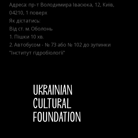
Адреса: пр-т Володимира Івасюка, 12, Київ,
04210, 1 поверх
Як дістатись:
Від ст. м. Оболонь
1. Пішки 10 хв.
2. Автобусом - № 73 або № 102 до зупинки
"Інститут гідробіології"