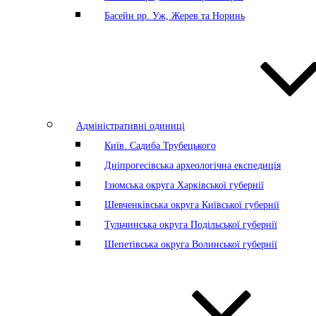
Басейн рр. Уж, Жерев та Норинь
Адміністративні одиниці
Київ. Садиба Трубецького
Дніпрогесівська археологічна експедиція
Ізюмська округа Харківської губернії
Шевченківська округа Київської губернії
Тульчинська округа Подільської губернії
Шепетівська округа Волинської губернії