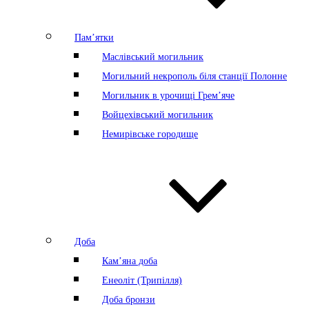
Пам’ятки
Маслівський могильник
Могильний некрополь біля станції Полонне
Могильник в урочищі Грем’яче
Войцехівський могильник
Немирівське городище
Доба
Кам’яна доба
Енеоліт (Трипілля)
Доба бронзи