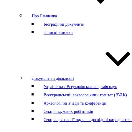
Про Гамченка
Біографічні документи
Записні книжки
Документи з діяльності
Українська / Всеукраїнська академія наук
Всеукраїнський археологічний комітет (ВУАК)
Археологічні з’їзди та конференції
Секція наукових робітників
Секція археології науково-дослідної кафедри геог