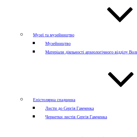
Музеї та музейництво
Музейництво
Матеріали діяльності археологічного відділу Во
Епістолярна спадщина
Листи до Сергія Гамченка
Чернетки листів Сергія Гамченка