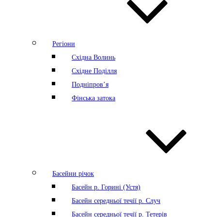
Регіони
Східна Волинь
Східне Поділля
Подніпров’я
Фінська затока
Басейни річок
Басейн р. Горині (Устя)
Басейн середньої течії р. Случ
Басейн середньої течії р. Тетерів