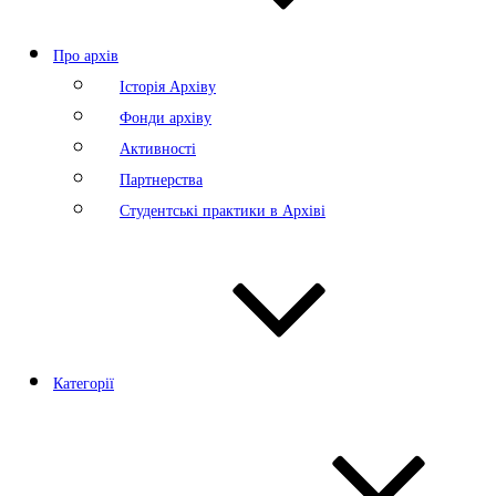
Про архів
Історія Архіву
Фонди архіву
Активності
Партнерства
Студентські практики в Архіві
Категорії