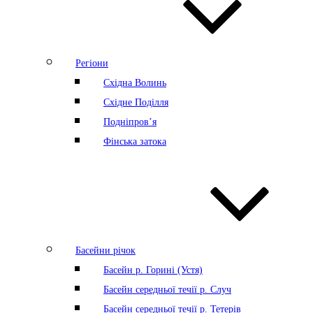
Регіони
Східна Волинь
Східне Поділля
Подніпров’я
Фінська затока
Басейни річок
Басейн р. Горині (Устя)
Басейн середньої течії р. Случ
Басейн середньої течії р. Тетерів