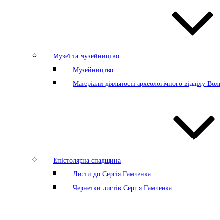
Музеї та музейництво
Музейництво
Матеріали діяльності археологічного відділу Во
Епістолярна спадщина
Листи до Сергія Гамченка
Чернетки листів Сергія Гамченка