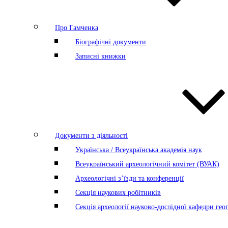
Про Гамченка
Біографічні документи
Записні книжки
Документи з діяльності
Українська / Всеукраїнська академія наук
Всеукраїнський археологічний комітет (ВУАК)
Археологічні з’їзди та конференції
Секція наукових робітників
Секція археології науково-дослідної кафедри геог