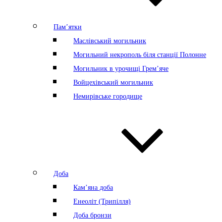
Пам’ятки
Маслівський могильник
Могильний некрополь біля станції Полонне
Могильник в урочищі Грем’яче
Войцехівський могильник
Немирівське городище
Доба
Кам’яна доба
Енеоліт (Трипілля)
Доба бронзи