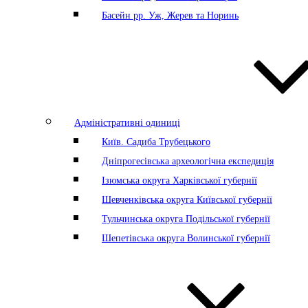
Басейн рр. Уж, Жерев та Норинь
Адміністративні одиниці
Київ. Садиба Трубецького
Дніпрогесівська археологічна експедиція
Ізюмська округа Харківської губернії
Шевченківська округа Київської губернії
Тульчинська округа Подільської губернії
Шепетівська округа Волинської губернії