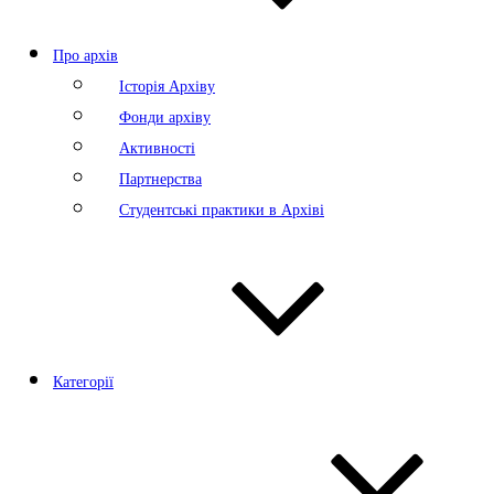
Про архів
Історія Архіву
Фонди архіву
Активності
Партнерства
Студентські практики в Архіві
Категорії