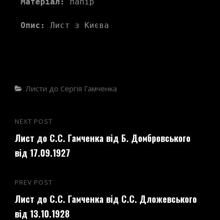
Матеріал:
 папір
Опис:
 Лист з Києва
Categories
Листи до Сергія Гамченка
Навігація
NEXT POST
Next
записів
Лист до С.С. Гамченка від Б. Домбровського
Post
від 17.09.1927
PREV POST
Previous
Лист до С.С. Гамченка від С.С. Дложевського
Post
від 13.10.1928