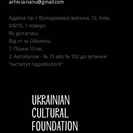
arhiv.ia.nanu@gmail.com
Адреса: пр-т Володимира Івасюка, 12, Київ,
04210, 1 поверх
Як дістатись:
Від ст. м. Оболонь
1. Пішки 10 хв.
2. Автобусом - № 73 або № 102 до зупинки
"Інститут гідробіології"