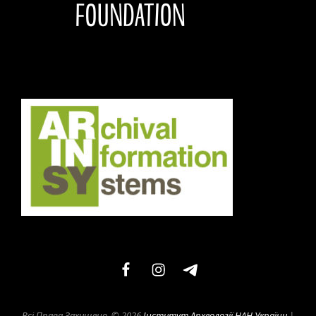
facebook
instagram
telegram
Всі Права Захищено. © 2026
Інститут Археології НАН України
|