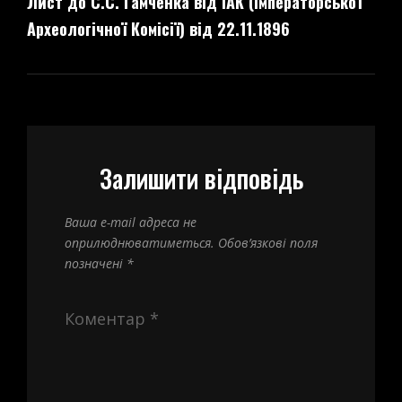
Лист до С.С. Гамченка від ІАК (Імператорської
Post
Археологічної Комісії) від 22.11.1896
Залишити відповідь
Ваша e-mail адреса не
оприлюднюватиметься.
Обов’язкові поля
позначені
*
Коментар
*