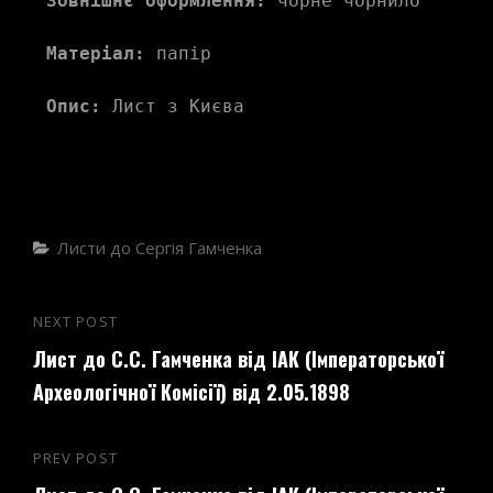
Зовнішнє оформлення:
 чорне чорнило
Матеріал:
 папір
Опис:
 Лист з Києва
Categories
Листи до Сергія Гамченка
Навігація
NEXT POST
Next
записів
Лист до С.С. Гамченка від ІАК (Імператорської
Post
Археологічної Комісії) від 2.05.1898
PREV POST
Previous