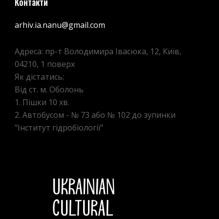
Контакти
arhiv.ia.nanu@gmail.com
Адреса: пр-т Володимира Івасюка, 12, Київ,
04210, 1 поверх
Як дістатись:
Від ст. м. Оболонь
1. Пішки 10 хв.
2. Автобусом - № 73 або № 102 до зупинки
"Інститут гідробіології"