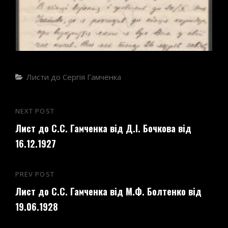
Categories
Листи до Сергія Гамченка
Навігація
NEXT POST
Next
записів
Лист до С.С. Гамченка від Д.І. Бочкова від
Post
16.12.1927
PREV POST
Previous
Лист до С.С. Гамченка від М.Ф. Болтенко від
Post
19.06.1928