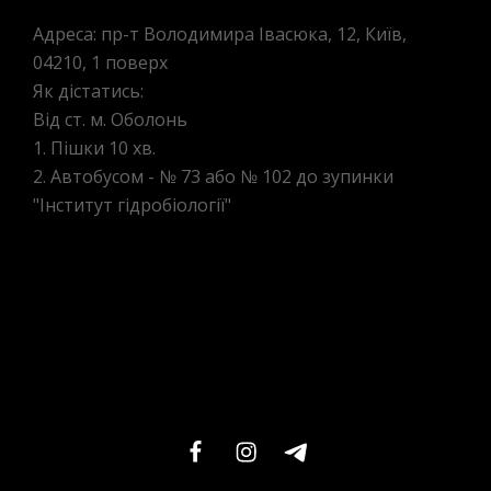
Адреса: пр-т Володимира Івасюка, 12, Київ,
04210, 1 поверх
Як дістатись:
Від ст. м. Оболонь
1. Пішки 10 хв.
2. Автобусом - № 73 або № 102 до зупинки
"Інститут гідробіології"
facebook
instagram
telegram