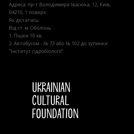
Адреса: пр-т Володимира Івасюка, 12, Київ,
04210, 1 поверх
Як дістатись:
Від ст. м. Оболонь
1. Пішки 10 хв.
2. Автобусом - № 73 або № 102 до зупинки
"Інститут гідробіології"