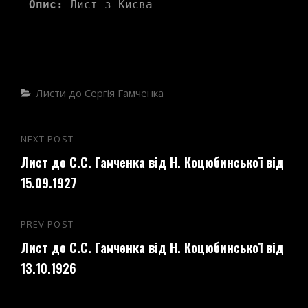
Опис:
 Лист з Києва
Categories
Листи до Сергія Гамченка
Навігація
NEXT POST
Next
записів
Лист до С.С. Гамченка від Н. Коцюбинської від
Post
15.09.1927
PREV POST
Previous
Лист до С.С. Гамченка від Н. Коцюбинської від
Post
13.10.1926