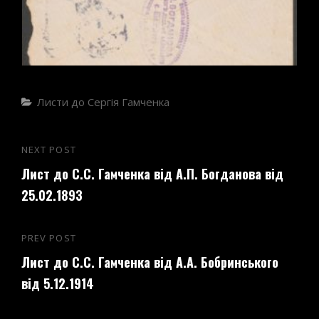
Categories
Листи до Сергія Гамченка
Навігація
NEXT POST
Next
записів
Лист до С.С. Гамченка від А.П. Богданова від
Post
25.02.1893
PREV POST
Previous
Лист до С.С. Гамченка від А.А. Бобринського
Post
від 5.12.1914