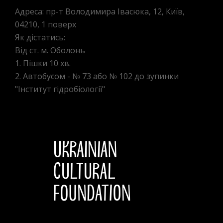
Адреса: пр-т Володимира Івасюка, 12, Київ,
04210, 1 поверх
Як дістатись:
Від ст. м. Оболонь
1. Пішки 10 хв.
2. Автобусом - № 73 або № 102 до зупинки
"Інститут гідробіології"