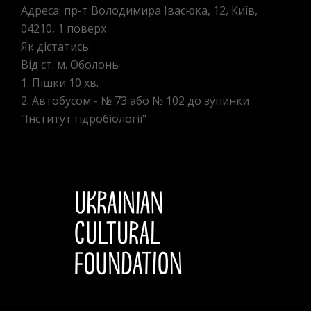
Адреса: пр-т Володимира Івасюка, 12, Київ,
04210, 1 поверх
Як дістатись:
Від ст. м. Оболонь
1. Пішки 10 хв.
2. Автобусом - № 73 або № 102 до зупинки
"Інститут гідробіології"