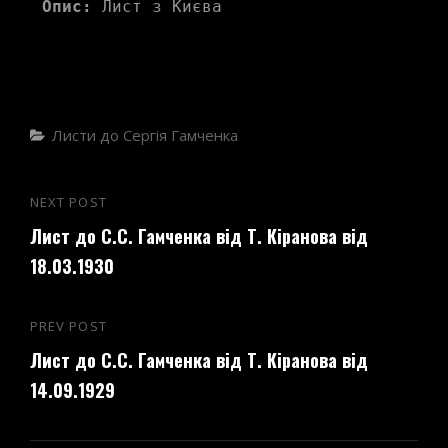
Опис:
 Лист з Києва
Categories
Листи до Сергія Гамченка
Навігація
NEXT POST
Next
записів
Лист до С.С. Гамченка від Т. Кіранова від
Post
18.03.1930
PREV POST
Previous
Лист до С.С. Гамченка від Т. Кіранова від
Post
14.09.1929