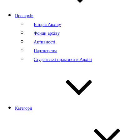
Про архів
Історія Архіву
Фонди архіву
Активності
Партнерства
Студентські практики в Архіві
Категорії