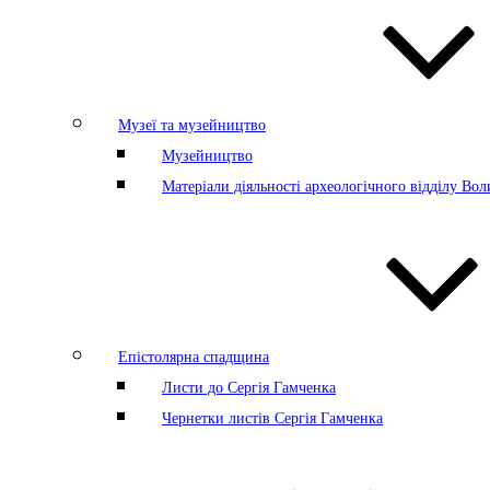
Музеї та музейництво
Музейництво
Матеріали діяльності археологічного відділу Во
Епістолярна спадщина
Листи до Сергія Гамченка
Чернетки листів Сергія Гамченка