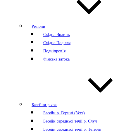
Регіони
Східна Волинь
Східне Поділля
Подніпров’я
Фінська затока
Басейни річок
Басейн р. Горині (Устя)
Басейн середньої течії р. Случ
Басейн середньої течії р. Тетерів