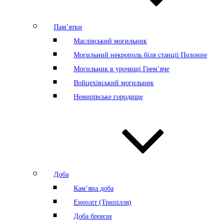
Пам’ятки
Маслівський могильник
Могильний некрополь біля станції Полонне
Могильник в урочищі Грем’яче
Войцехівський могильник
Немирівське городище
Доба
Кам’яна доба
Енеоліт (Трипілля)
Доба бронзи