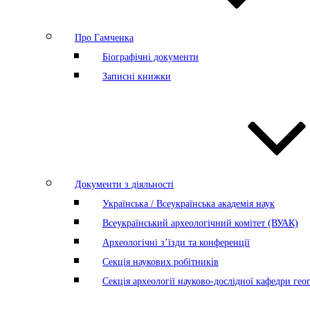
Про Гамченка
Біографічні документи
Записні книжки
Документи з діяльності
Українська / Всеукраїнська академія наук
Всеукраїнський археологічний комітет (ВУАК)
Археологічні з’їзди та конференції
Секція наукових робітників
Секція археології науково-дослідної кафедри геог