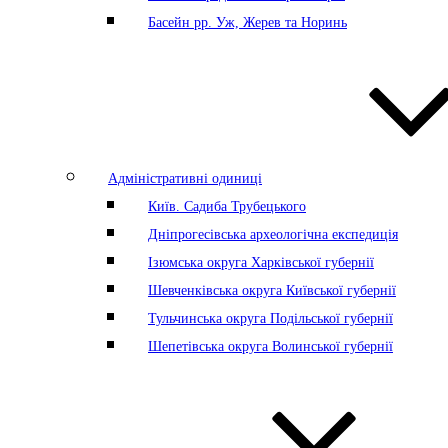
Басейн рр. Уж, Жерев та Норинь
Адміністративні одиниці
Київ. Садиба Трубецького
Дніпрогесівська археологічна експедиція
Ізюмська округа Харківської губернії
Шевченківська округа Київської губернії
Тульчинська округа Подільської губернії
Шепетівська округа Волинської губернії