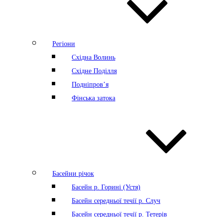
Регіони
Східна Волинь
Східне Поділля
Подніпров’я
Фінська затока
Басейни річок
Басейн р. Горині (Устя)
Басейн середньої течії р. Случ
Басейн середньої течії р. Тетерів