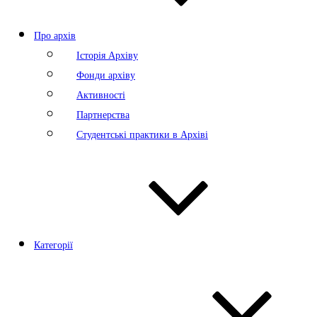
Про архів
Історія Архіву
Фонди архіву
Активності
Партнерства
Студентські практики в Архіві
Категорії