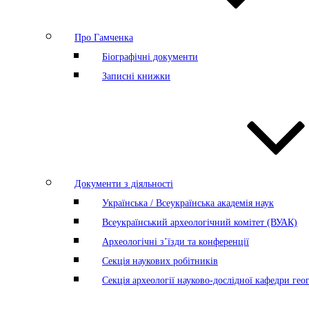
Про Гамченка
Біографічні документи
Записні книжки
Документи з діяльності
Українська / Всеукраїнська академія наук
Всеукраїнський археологічний комітет (ВУАК)
Археологічні з’їзди та конференції
Секція наукових робітників
Секція археології науково-дослідної кафедри геог