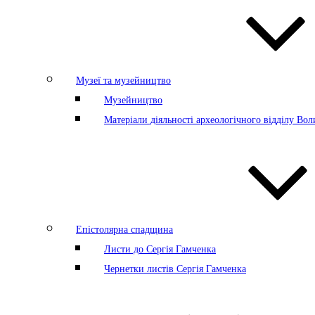
Музеї та музейництво
Музейництво
Матеріали діяльності археологічного відділу Во
Епістолярна спадщина
Листи до Сергія Гамченка
Чернетки листів Сергія Гамченка