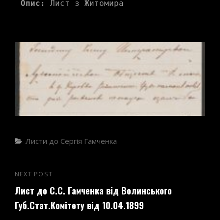
Опис:
 Лист з Житомира 
Categories
Листи до Сергія Гамченка
Навігація
NEXT POST
Next
записів
Лист до С.С. Гамченка від Волинського
Post
Губ.Стат.Комітету від 10.04.1899