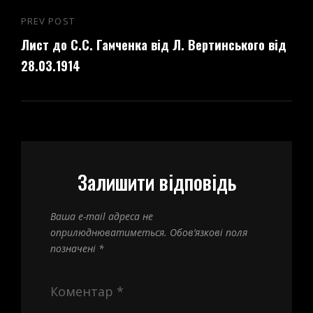
PREV POST
Previous
Лист до С.С. Гамченка від Л. Вертинського від
Post
28.03.1914
Залишити відповідь
Ваша e-mail адреса не
оприлюднюватиметься.
Обов’язкові поля
позначені
*
Коментар
*