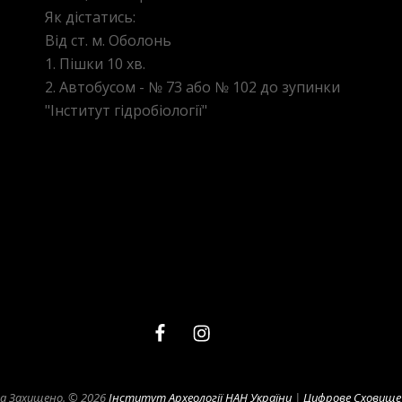
Як дістатись:
Від ст. м. Оболонь
1. Пішки 10 хв.
2. Автобусом - № 73 або № 102 до зупинки
"Інститут гідробіології"
facebook
instagram
telegram
ва Захищено. © 2026
Інститут Археології НАН України
|
Цифрове Сховище