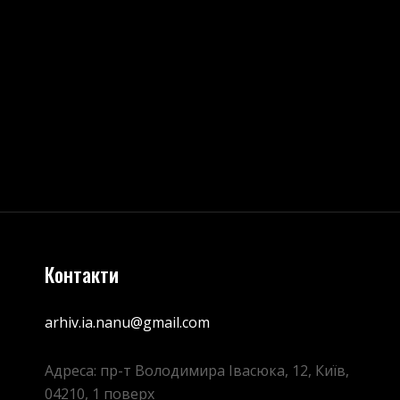
та адресу сайту в цьому браузері для 
Контакти
arhiv.ia.nanu@gmail.com
Адреса: пр-т Володимира Івасюка, 12, Київ,
04210, 1 поверх