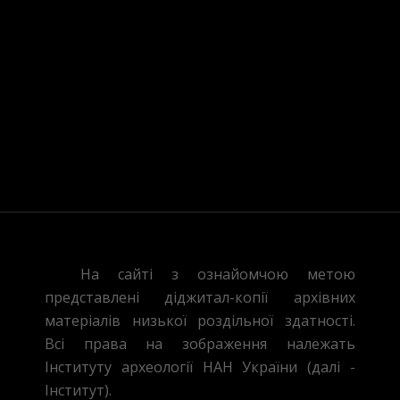
Зберегти моє ім'я, e-mail, 
На сайті з ознайомчою метою
представлені діджитал-копії архівних
матеріалів низької роздільної здатності.
Всі права на зображення належать
Інституту археології НАН України (далі -
Інститут).