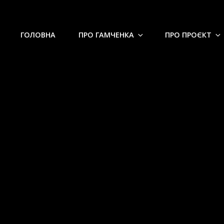
ГОЛОВНА
ПРО ГАМЧЕНКА
ПРО ПРОЄКТ
С.С. Гамченка до ВУАК від 20.0