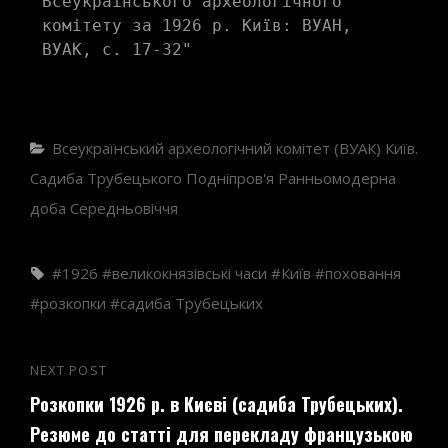
Всеукраїнського археологічного 
комітету за 1926 р. Київ: ВУАН, 
ВУАК, с. 17-32"
Categories
Всеукраїнський археологічний комітет (ВУАК)
Київ.
Садиба Трубецького
Подніпров'я
Ранньомодерна
доба
Середньовіччя
Tags,
1926
великокнязівські часи
Київ
поховання
розкопки
садиба Трубецьких
Навігація
NEXT POST
Next
записів
Розкопки 1926 р. в Києві (садиба Трубецьких).
Post
Резюме до статті для перекладу французькою