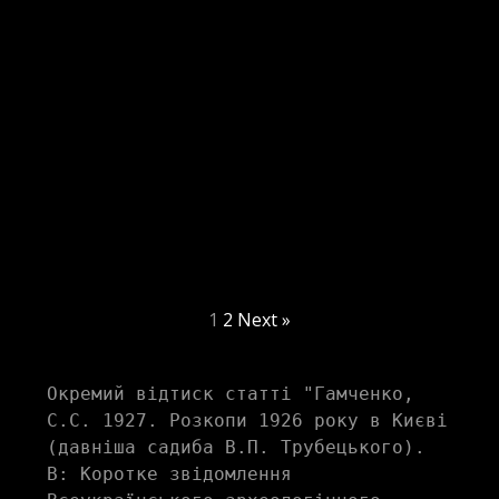
1
2
Next »
Окремий відтиск статті "Гамченко, 
С.С. 1927. Розкопи 1926 року в Києві 
(давніша садиба В.П. Трубецького). 
В: Коротке звідомлення 