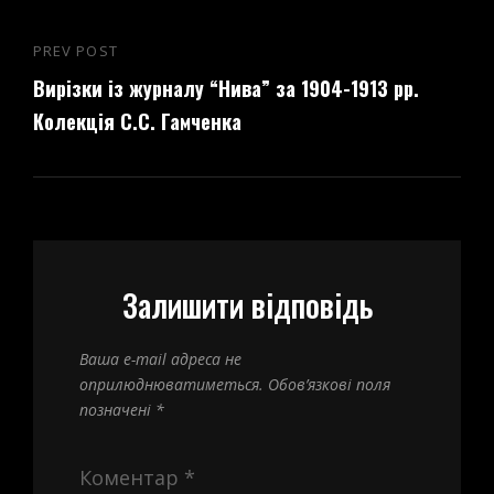
PREV POST
Previous
Вирізки із журналу “Нива” за 1904-1913 рр.
Post
Колекція С.С. Гамченка
Залишити відповідь
Ваша e-mail адреса не
оприлюднюватиметься.
Обов’язкові поля
позначені
*
Коментар
*