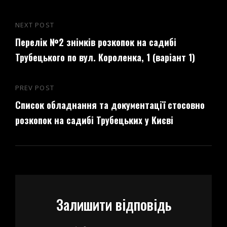
Навігація
NEXT POST
Next
записів
Перелік №2 знімків розкопок на садибі
Post
Трубецького по вул. Короленка, 1 (варіант 1)
PREV POST
Previous
Список обладнання та документації стосовно
Post
розкопок на садибі Трубецьких у Києві
Залишити відповідь