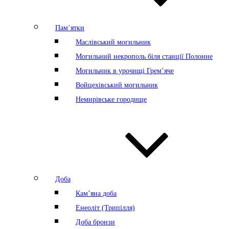
Пам’ятки
Маслівський могильник
Могильний некрополь біля станції Полонне
Могильник в урочищі Грем’яче
Войцехівський могильник
Немирівське городище
Доба
Кам’яна доба
Енеоліт (Трипілля)
Доба бронзи