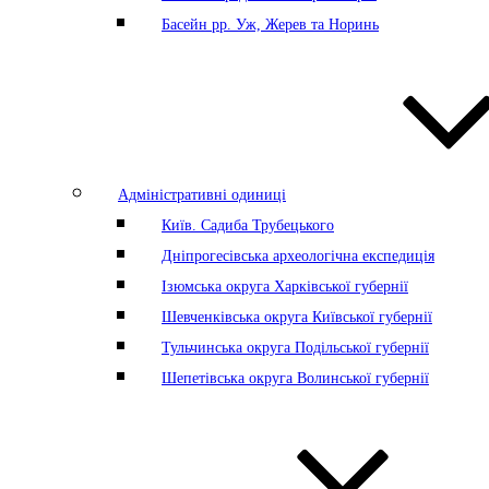
Басейн рр. Уж, Жерев та Норинь
Адміністративні одиниці
Київ. Садиба Трубецького
Дніпрогесівська археологічна експедиція
Ізюмська округа Харківської губернії
Шевченківська округа Київської губернії
Тульчинська округа Подільської губернії
Шепетівська округа Волинської губернії