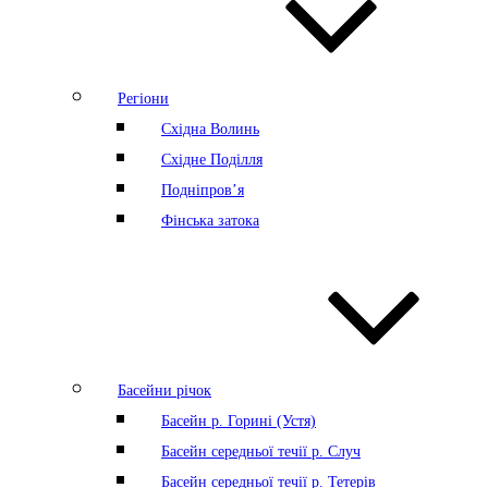
Регіони
Східна Волинь
Східне Поділля
Подніпров’я
Фінська затока
Басейни річок
Басейн р. Горині (Устя)
Басейн середньої течії р. Случ
Басейн середньої течії р. Тетерів