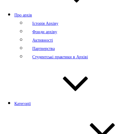
Про архів
Історія Архіву
Фонди архіву
Активності
Партнерства
Студентські практики в Архіві
Категорії