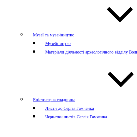
Музеї та музейництво
Музейництво
Матеріали діяльності археологічного відділу Во
Епістолярна спадщина
Листи до Сергія Гамченка
Чернетки листів Сергія Гамченка