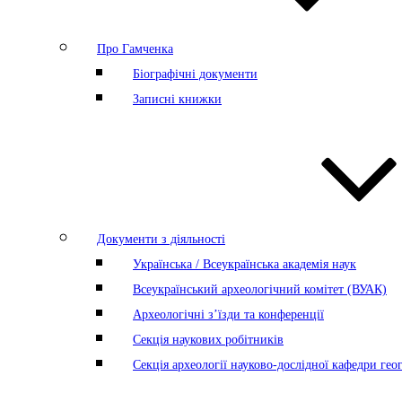
Про Гамченка
Біографічні документи
Записні книжки
Документи з діяльності
Українська / Всеукраїнська академія наук
Всеукраїнський археологічний комітет (ВУАК)
Археологічні з’їзди та конференції
Секція наукових робітників
Секція археології науково-дослідної кафедри геог