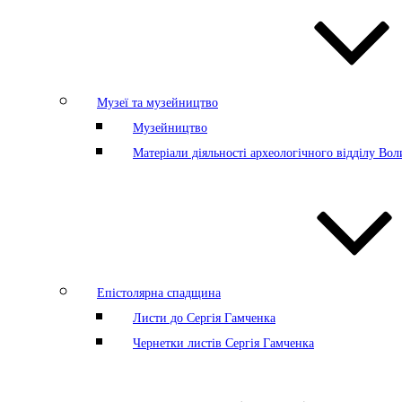
Музеї та музейництво
Музейництво
Матеріали діяльності археологічного відділу Во
Епістолярна спадщина
Листи до Сергія Гамченка
Чернетки листів Сергія Гамченка