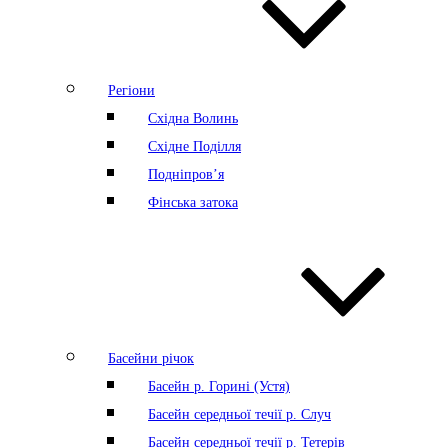
Регіони
Східна Волинь
Східне Поділля
Подніпров’я
Фінська затока
Басейни річок
Басейн р. Горині (Устя)
Басейн середньої течії р. Случ
Басейн середньої течії р. Тетерів