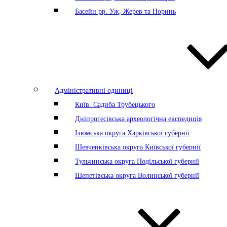
Басейн рр. Уж, Жерев та Норинь
Адміністративні одиниці
Київ. Садиба Трубецького
Дніпрогесівська археологічна експедиція
Ізюмська округа Харківської губернії
Шевченківська округа Київської губернії
Тульчинська округа Подільської губернії
Шепетівська округа Волинської губернії