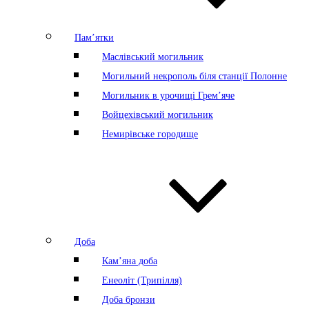
Пам’ятки
Маслівський могильник
Могильний некрополь біля станції Полонне
Могильник в урочищі Грем’яче
Войцехівський могильник
Немирівське городище
Доба
Кам’яна доба
Енеоліт (Трипілля)
Доба бронзи