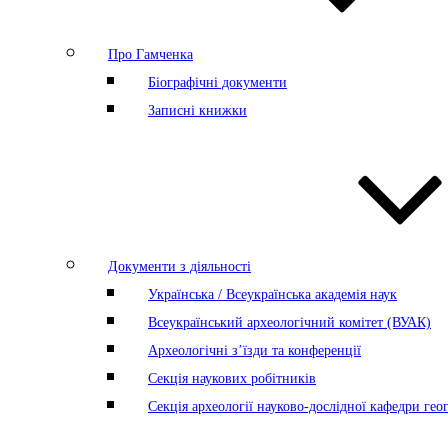
Про Гамченка
Біографічні документи
Записні книжки
Документи з діяльності
Українська / Всеукраїнська академія наук
Всеукраїнський археологічний комітет (ВУАК)
Археологічні з’їзди та конференції
Секція наукових робітників
Секція археології науково-дослідної кафедри геог