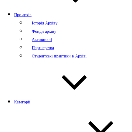
Про архів
Історія Архіву
Фонди архіву
Активності
Партнерства
Студентські практики в Архіві
Категорії