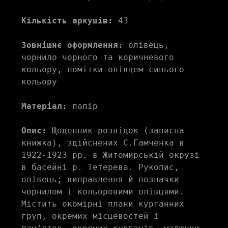
Кількість аркушів:
 43
Зовнішнє оформлення:
 олівець, 
чорнило чорного та коричневого 
кольору, помітки олівцем синього 
кольору
Матеріал:
 папір
Опис:
 Щоденник розвідок (записна 
книжка), здійснених С.Гамченка в 
1922-1923 рр. в Житомирській окрузі 
в басейні р. Тетерева. Рукопис, 
олівець; виправлення й позначки 
чорнилом і кольоровими олівцями. 
Містить окомірні плани курганних 
груп, окремих місцевостей і 