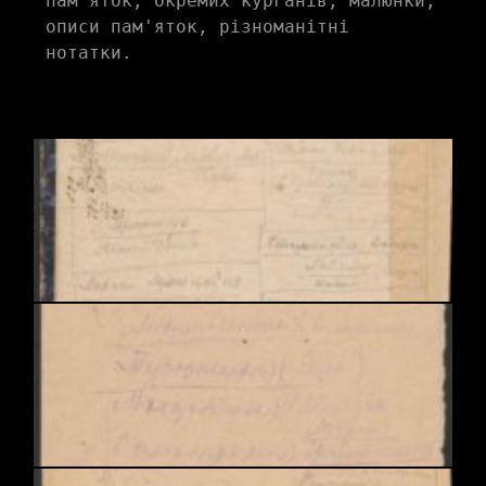
пам’яток, окремих курганів, малюнки, 
описи пам'яток, різноманітні 
нотатки. 