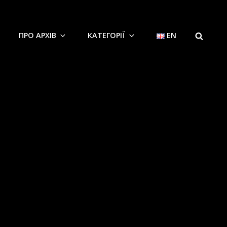
SEARCH
ПРО АРХІВ
КАТЕГОРІЇ
EN
лу Волинського науково-