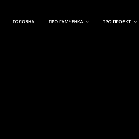
ГОЛОВНА
ПРО ГАМЧЕНКА
ПРО ПРОЄКТ
 секції археологічного відді
дослідного музею