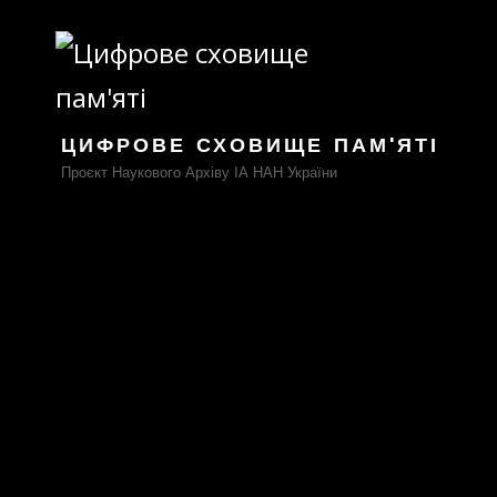
ЦИФРОВЕ СХОВИЩЕ ПАМ'ЯТІ
Проєкт Наукового Архіву ІА НАН України
Щоденник експозиційної