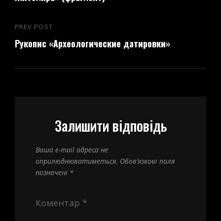
PREV POST
Previous
Рукопис «Археологические датировки»
Post
Залишити відповідь
Ваша e-mail адреса не
оприлюднюватиметься.
Обов’язкові поля
позначені
*
Коментар
*