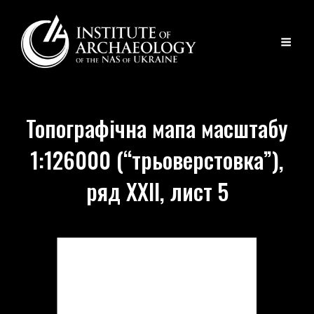
Топографічна мапа масштабу
1:126000 (“трьоверстовка”),
ряд XXII, лист 5