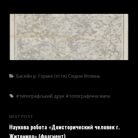
Categories
Басейн р. Горині (Устя)
Східна Волинь
Tags,
типографський друк
топографічна мапа
Навігація
NEXT POST
Next
записів
Наукова робота «Доисторический человек г.
Post
Житомира» (фрагмент)