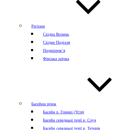
Регіони
Східна Волинь
Східне Поділля
Подніпров’я
Фінська затока
Басейни річок
Басейн р. Горині (Устя)
Басейн середньої течії р. Случ
Басейн середньої течії р. Тетерів