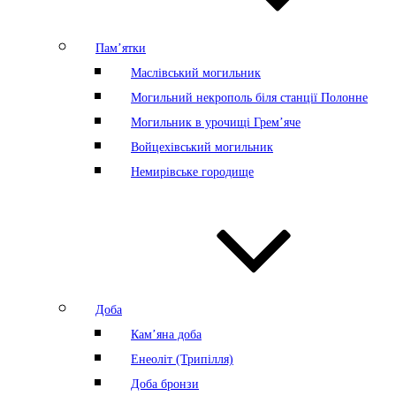
Пам’ятки
Маслівський могильник
Могильний некрополь біля станції Полонне
Могильник в урочищі Грем’яче
Войцехівський могильник
Немирівське городище
Доба
Кам’яна доба
Енеоліт (Трипілля)
Доба бронзи