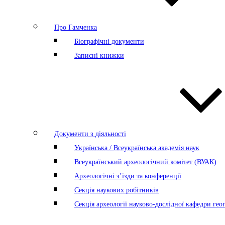
Про Гамченка
Біографічні документи
Записні книжки
Документи з діяльності
Українська / Всеукраїнська академія наук
Всеукраїнський археологічний комітет (ВУАК)
Археологічні з’їзди та конференції
Секція наукових робітників
Секція археології науково-дослідної кафедри геог