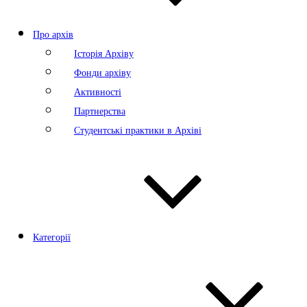
Про архів
Історія Архіву
Фонди архіву
Активності
Партнерства
Студентські практики в Архіві
Категорії