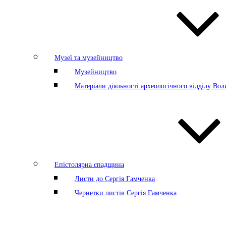
Музеї та музейництво
Музейництво
Матеріали діяльності археологічного відділу Во
Епістолярна спадщина
Листи до Сергія Гамченка
Чернетки листів Сергія Гамченка