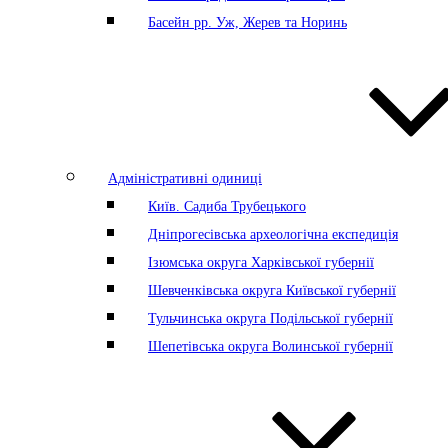
Басейн рр. Уж, Жерев та Норинь
Адміністративні одиниці
Київ. Садиба Трубецького
Дніпрогесівська археологічна експедиція
Ізюмська округа Харківської губернії
Шевченківська округа Київської губернії
Тульчинська округа Подільської губернії
Шепетівська округа Волинської губернії