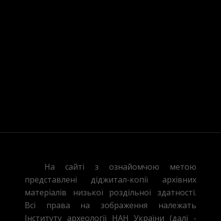
Зберегти моє ім'я, e-mail, 
На сайті з ознайомчою метою
представлені діджитал-копії архівних
матеріалів низької роздільної здатності.
Всі права на зображення належать
Інституту археології НАН України (далі -