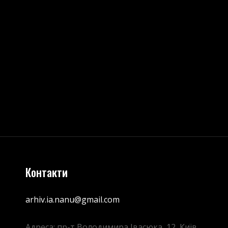
та адресу сайту в цьому браузері для 
Контакти
arhiv.ia.nanu@gmail.com
Адреса: пр-т Володимира Івасюка, 12, Київ,