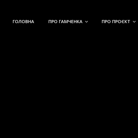
ГОЛОВНА
ПРО ГАМЧЕНКА
ПРО ПРОЄКТ
. Гамченка від В.І. Кочубея ві