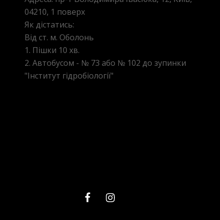
04210, 1 поверх
Як дістатись:
Від ст. м. Оболонь
1. Пішки 10 хв.
2. Автобусом - № 73 або № 102 до зупинки
"Інститут гідробіології"
facebook
instagram
telegram