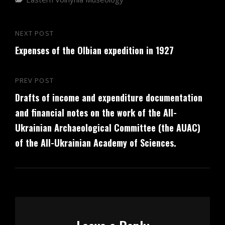
Post
NEXT POST
Next
navigation
Expenses of the Olbian expedition in 1927
Post
PREV POST
Previous
Drafts of income and expenditure documentation
Post
and financial notes on the work of the All-
Ukrainian Archaeological Committee (the AUAC)
of the All-Ukrainian Academy of Sciences.