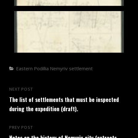
Categories
Eastern Podillia
Nemyriv settlement
Post
NEXT POST
Next
navigation
The list of settlements that must be inspected
Post
during the expedition (draft).
PREV POST
Previous
Notes on the history of Nemyriv city (extracts
Post