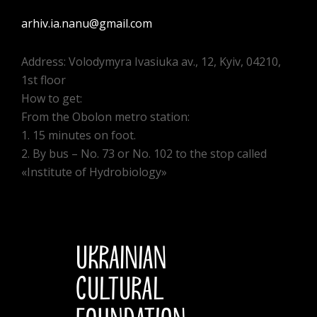
arhiv.ia.nanu@gmail.com
Address: Volodymyra Ivasiuka av., 12, Kyiv, 04210,
1st floor
How to get:
From the Obolon metro station:
1. 15 minutes on foot.
2. By bus – No. 73 or No. 102 to the stop called
«Institute of Hydrobiology»