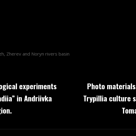
zh, Zherev and Noryn rivers basin
logical experiments
Photo materials
iia” in Andriivka
Trypillia culture
gion.
Toma