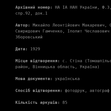
Архівний номер:
 НА ІА НАН України, Ф.3,
спр.92, док.1
Автор:
 Михайло Леонтійович Макаревич, С
Свиридович Гамченко, Іполит Чеславович 
Зборовський
Дата:
 1929
Місце відтворення:
 с. Стіна (Томашпільс
район, Вінницька область, Україна)
Мова документа:
 українська
Спосіб відтворення:
 фотодрук, автограф
Кількість аркушів:
 85