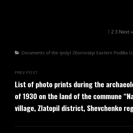
1
2
3
Next »
Categories
Documents of the Ipolyt Zborovskyi
Eastern Podillia
U
Post
PREV POST
Previous
List of photo prints during the archaeo
navigation
Post
of 1930 on the land of the commune “Nad
village, Zlatopil district, Shevchenko re