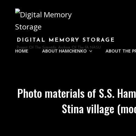
DIGITAL MEMORY STORAGE
Project Of The Scientific Archive Of The IA NASU
HOME
ABOUT HAMCHENKO
ABOUT THE P
Photo materials of S.S. Ham
Stina village (mo