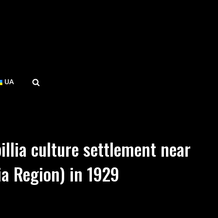
SEARCH
UA
llia culture settlement near
ia Region) in 1929