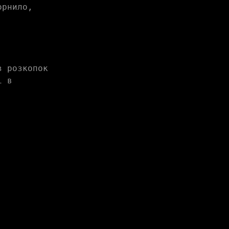
рнило, 
 розкопок 
 в 
. 