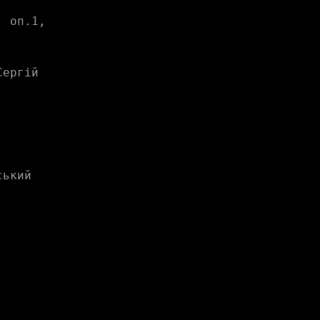
 оп.1, 
ергій 
ький 