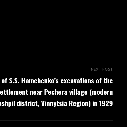
NEXT POST
Nex
 of S.S. Hamchenko’s excavations of the
Post
 settlement near Pechera village (modern
shpil district, Vinnytsia Region) in 1929