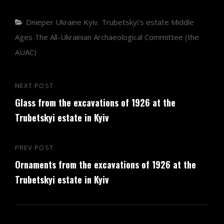
Categories
Dnieper Ukraine
Kyiv. Trubetskyi's estate
Middle
Ages
The All-Ukrainian Archaeological Committee (the
AUAC)
Post
NEXT POST
Next
navigation
Glass from the excavations of 1926 at the
Post
Trubetskyi estate in Kyiv
PREV POST
Previous
Ornaments from the excavations of 1926 at the
Post
Trubetskyi estate in Kyiv