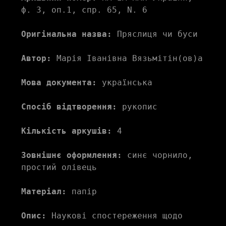
ф. 3, оп.1, спр. 65, N. 6
Оригінальна назва:
 Пряслиця чи буси
Автор:
 Марія Іванівна Вязьмітін(ов)а
Мова документа:
 українська
Спосіб відтворення:
 рукопис
Кількість аркушів:
 4
Зовнішнє оформлення:
 синє чорнило, 
простий олівець
Матеріал:
 папір
Опис:
 Наукові спостереження щодо 