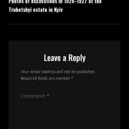
Photos of excavations in 1926-1927 at the
Post
Trubetskyi estate in Kyiv
Leave a Reply
Your email address will not be published.
Required fields are marked
*
Comment
*